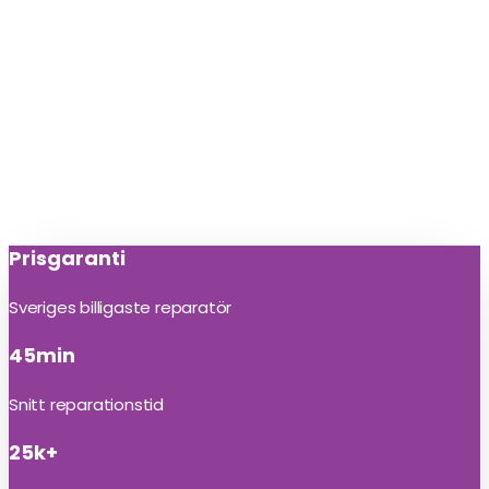
Prisgaranti
Sveriges billigaste reparatör
45min
Snitt reparationstid
25k+