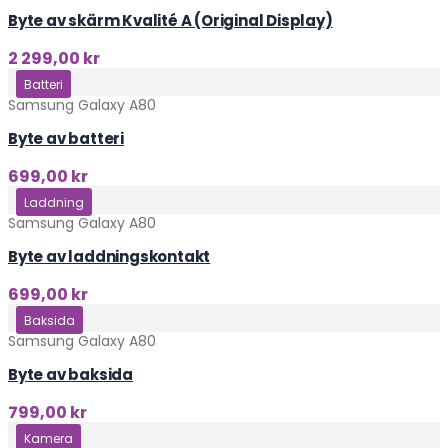
Byte av skärm Kvalité A (Original Display)
2 299,00
kr
Klicka här
Batteri
Samsung Galaxy A80
Byte av batteri
699,00
kr
Klicka här
Laddning
Samsung Galaxy A80
Byte av laddningskontakt
699,00
kr
Klicka här
Baksida
Samsung Galaxy A80
Byte av baksida
799,00
kr
Klicka här
Kamera