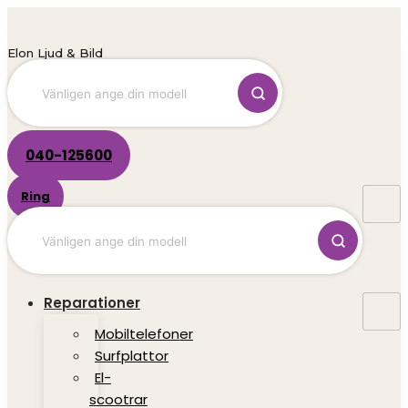
Hoppa
till
innehåll
Elon Ljud & Bild
040-125600
Ring
Reparationer
Mobiltelefoner
Surfplattor
El-
scootrar