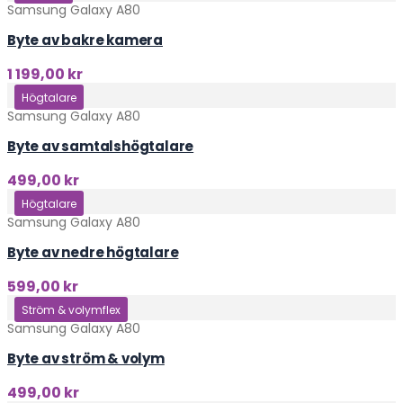
Samsung Galaxy A80
Byte av bakre kamera
1 199,00
kr
Klicka här
Högtalare
Samsung Galaxy A80
Byte av samtalshögtalare
499,00
kr
Klicka här
Högtalare
Samsung Galaxy A80
Byte av nedre högtalare
599,00
kr
Klicka här
Ström & volymflex
Samsung Galaxy A80
Byte av ström & volym
499,00
kr