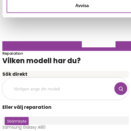
Avvisa
Reparation
Vilken modell har du?
Sök direkt
Eller välj reparation
Klicka här
Skärmbyte
Samsung Galaxy A80