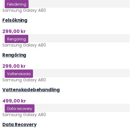
Klicka här
Felsökning
Samsung Galaxy A80
Felsökning
299,00
kr
Klicka här
Rengöring
Samsung Galaxy A80
Rengöring
299,00
kr
Klicka här
Vattenskada
Samsung Galaxy A80
Vattenskadebehandling
499,00
kr
Klicka här
Data recovery
Samsung Galaxy A80
Data Recovery