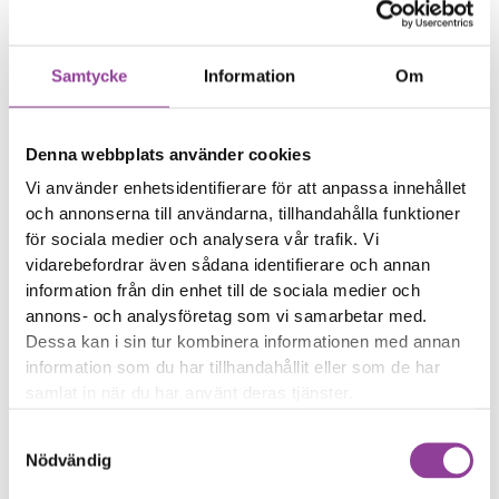
Dina foton är suddiga
Reparations tid – Ca 60
Samtycke
Information
Om
minuter
Boka tid
Denna webbplats använder cookies
Vi använder enhetsidentifierare för att anpassa innehållet
och annonserna till användarna, tillhandahålla funktioner
för sociala medier och analysera vår trafik. Vi
Fler reparationer för samma
vidarebefordrar även sådana identifierare och annan
information från din enhet till de sociala medier och
modell
annons- och analysföretag som vi samarbetar med.
Felsökning
299,00
kr
Dessa kan i sin tur kombinera informationen med annan
Rengöring
299,00
kr
information som du har tillhandahållit eller som de har
Byte av ström & volym
samlat in när du har använt deras tjänster.
499,00
kr
Byte av nedre högtalare
599,00
kr
Samtyckesval
Byte av samtalshögtalare
499,00
kr
Nödvändig
Byte av bakre kamera
1 099,00
kr