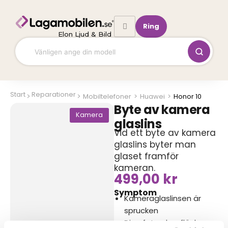
Hoppa
till
Ring
innehåll
Elon Ljud & Bild
Start
Reparationer
Mobiltelefoner
>
Huawei
>
Honor 10
Byte av kamera
Kamera
glaslins
Vid ett byte av kamera
glaslins byter man
glaset framför
kameran.
499,00
kr
Symptom
Kameraglaslinsen är
sprucken
Dina foton har fläckar