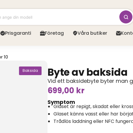
Prisgaranti
Företag
Våra butiker
Kont
r 10
Byte av baksida
Baksida
Vid ett baksidebyte byter man g
699,00
kr
Symptom
Glaset är repigt, skadat eller kros
Glaset känns vasst eller har börja
Trådlös laddning eller NFC funger