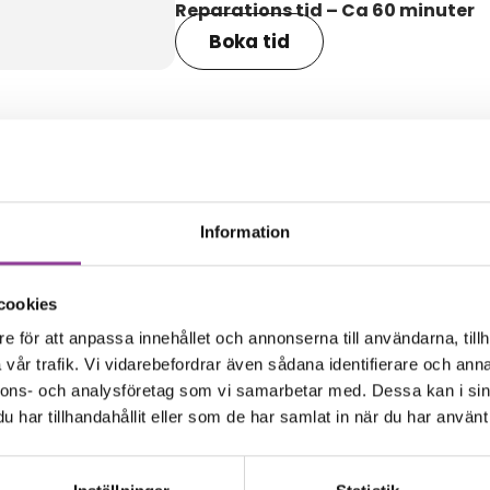
Reparations tid – Ca 60 minuter
Boka tid
amma modell
Information
cookies
e för att anpassa innehållet och annonserna till användarna, tillh
vår trafik. Vi vidarebefordrar även sådana identifierare och anna
nnons- och analysföretag som vi samarbetar med. Dessa kan i sin
har tillhandahållit eller som de har samlat in när du har använt 