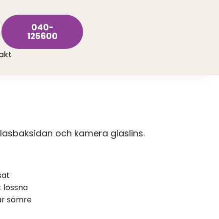
040-
125600
akt
lasbaksidan och kamera glaslins.
sat
t lossna
ar sämre