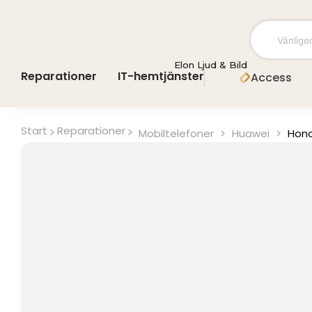
Hoppa
till
innehåll
Elon Ljud & Bild
Reparationer
IT-hemtjänster
Access
Start
Reparationer
Mobiltelefoner
>
Huawei
>
Hono