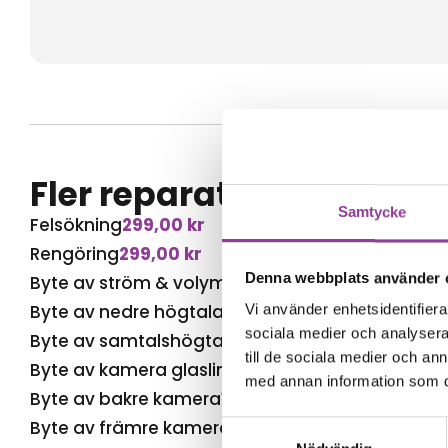
Fler reparationer för s
Samtycke
Felsökning
299,00
kr
Rengöring
299,00
kr
Denna webbplats använder 
Byte av ström & volym
499,00
kr
Byte av nedre högtalare
599,00
kr
Vi använder enhetsidentifierar
sociala medier och analysera 
Byte av samtalshögtalare
499,00
kr
till de sociala medier och a
Byte av kamera glaslins
499,00
kr
med annan information som du 
Byte av bakre kamera
1 099,00
kr
Byte av främre kamera
599,00
kr
Samtyckesval