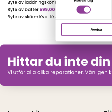
Nödvändig
Byte av laddningskontakt
699,00
kr
Byte av batteri
599,00
kr
Byte av skärm Kvalité A (Original Display)
1 499,
Avvisa
Hittar du inte di
Vi utför alla olika reparationer. Vänligen 