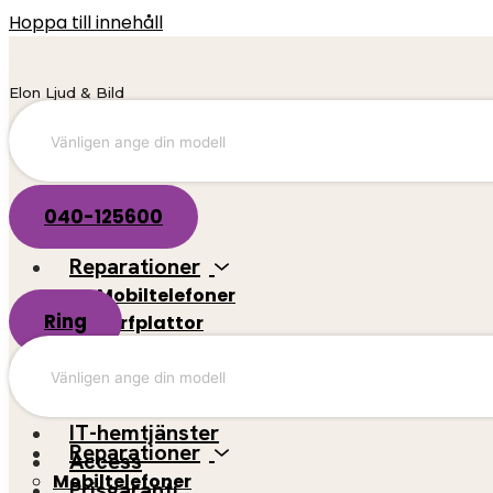
Hoppa till innehåll
Elon Ljud & Bild
040-125600
Reparationer
Mobiltelefoner
Ring
Surfplattor
El-scootrar
Datorer
Spelkonsoler
IT-hemtjänster
Reparationer
Access
Mobiltelefoner
Prisgaranti