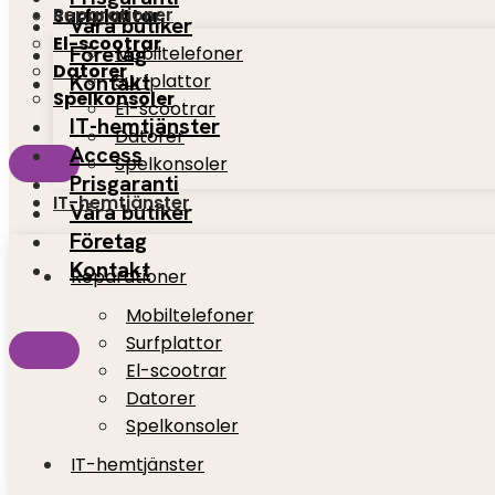
Reparationer
Surfplattor
Våra butiker
El-scootrar
Företag
Mobiltelefoner
Datorer
Kontakt
Surfplattor
Spelkonsoler
El-scootrar
IT-hemtjänster
Datorer
Access
Spelkonsoler
Prisgaranti
IT-hemtjänster
Våra butiker
Företag
Kontakt
Reparationer
Mobiltelefoner
Surfplattor
El-scootrar
Datorer
Spelkonsoler
IT-hemtjänster