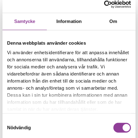
bläckliknande områden
på skärmen
Linjer (vertikala eller
Samtycke
Information
Om
horisontella) som inte
försvinner
Skärmen visar fel färger
Denna webbplats använder cookies
eller flimrar
Vi använder enhetsidentifierare för att anpassa innehållet
Halva skärmen fungerar
och annonserna till användarna, tillhandahålla funktioner
inte eller är helt svart
för sociala medier och analysera vår trafik. Vi
vidarebefordrar även sådana identifierare och annan
Reparationstid – Ca 120
information från din enhet till de sociala medier och
minuter
annons- och analysföretag som vi samarbetar med.
Boka tid
Dessa kan i sin tur kombinera informationen med annan
information som du har tillhandahållit eller som de har
samlat in när du har använt deras tjänster.
Samtyckesval
Nödvändig
Fler reparationer för samma