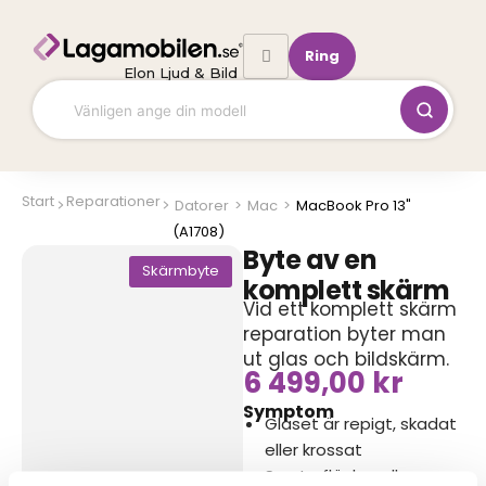
Hoppa
till
Ring
innehåll
Elon Ljud & Bild
Start
Reparationer
Datorer
>
Mac
>
MacBook Pro 13"
(A1708)
Byte av en
Skärmbyte
komplett skärm
Vid ett k
omplett skärm
reparation
byter man
ut glas och bildskärm.
6 499,00
kr
Symptom
Glaset är repigt, skadat
eller krossat
Svarta fläckar eller