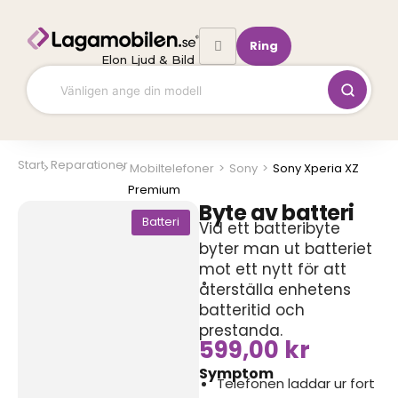
Hoppa
till
Ring
innehåll
Elon Ljud & Bild
Start
Reparationer
Mobiltelefoner
>
Sony
>
Sony Xperia XZ
Premium
Byte av batteri
Batteri
Vid ett batteribyte
byter man ut batteriet
mot ett nytt för att
återställa enhetens
batteritid och
prestanda.
599,00
kr
Symptom
Telefonen laddar ur fort