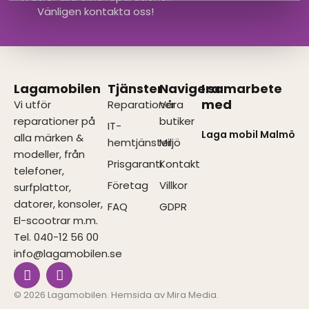
Vänligen kontakta oss!
Lagamobilen
Tjänster
Navigera
I samarbete
med
Vi utför
Reparationer
Våra
reparationer på
butiker
IT-
Laga mobil Malmö
alla märken &
hemtjänster
Miljö
modeller, från
Prisgaranti
Kontakt
telefoner,
Företag
Villkor
surfplattor,
datorer, konsoler,
FAQ
GDPR
El-scootrar m.m.
Tel. 040-12 56 00
info@lagamobilen.se
I
F
n
a
s
c
© 2026 Lagamobilen. Hemsida av
Mira Media
.
t
e