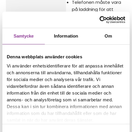
Telefonen måste vara
på laddning för att
starta
Telefonen laddas eller
startar inte längre
Samtycke
Information
Om
Batterinivån ändras
slumpmässigt
Denna webbplats använder cookies
Reparations tid – Ca 45
minuter
Vi använder enhetsidentifierare för att anpassa innehållet
Boka tid
och annonserna till användarna, tillhandahålla funktioner
för sociala medier och analysera vår trafik. Vi
vidarebefordrar även sådana identifierare och annan
information från din enhet till de sociala medier och
annons- och analysföretag som vi samarbetar med.
Dessa kan i sin tur kombinera informationen med annan
Fler reparationer för samma
information som du har tillhandahållit eller som de har
modell
samlat in när du har använt deras tjänster.
Felsökning
299,00
kr
Samtyckesval