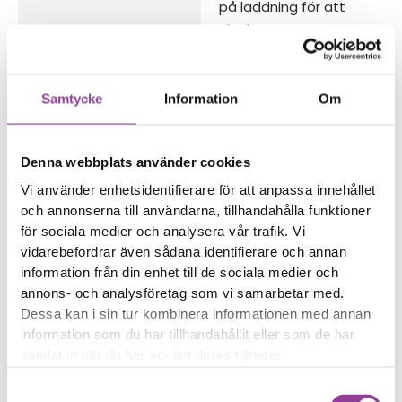
på laddning för att
starta
Telefonen laddas eller
startar inte längre
Batterinivån ändras
Samtycke
Information
Om
slumpmässigt
Reparations tid – Ca 45
Denna webbplats använder cookies
minuter
Vi använder enhetsidentifierare för att anpassa innehållet
Boka tid
och annonserna till användarna, tillhandahålla funktioner
för sociala medier och analysera vår trafik. Vi
vidarebefordrar även sådana identifierare och annan
information från din enhet till de sociala medier och
annons- och analysföretag som vi samarbetar med.
Dessa kan i sin tur kombinera informationen med annan
Fler reparationer för samma
information som du har tillhandahållit eller som de har
modell
samlat in när du har använt deras tjänster.
Felsökning
299,00
kr
Samtyckesval
Rengöring
299,00
kr