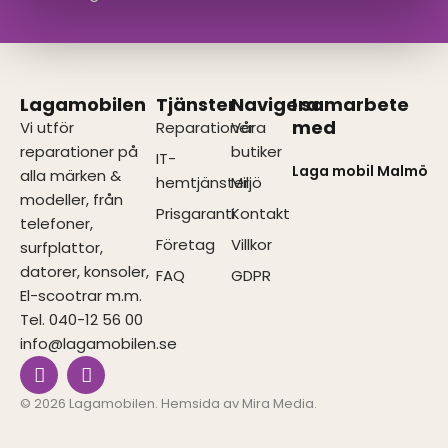
Lagamobilen
Tjänster
Navigera
I samarbete
med
Vi utför
Reparationer
Våra
reparationer på
butiker
IT-
Laga mobil Malmö
alla märken &
hemtjänster
Miljö
modeller, från
Prisgaranti
Kontakt
telefoner,
Företag
Villkor
surfplattor,
datorer, konsoler,
FAQ
GDPR
El-scootrar m.m.
Tel. 040-12 56 00
info@lagamobilen.se
I
F
n
a
s
c
© 2026 Lagamobilen. Hemsida av
Mira Media
.
t
e
a
b