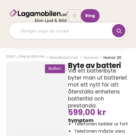
Hoppa
till
Ring
innehåll
Elon Ljud & Bild
Start
Reparationer
Mobiltelefoner
>
Huawei
>
Honor 20
Byte av batteri
Batteri
Vid ett batteribyte
byter man ut batteriet
mot ett nytt för att
återställa enhetens
batteritid och
prestanda.
599,00
kr
Symptom
Telefonen laddar ur fort
Telefonen måste vara