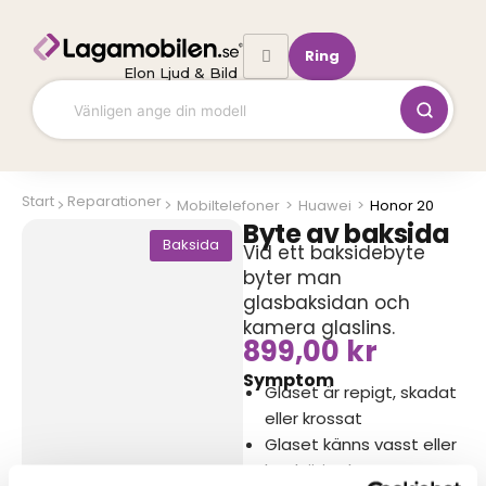
Hoppa
till
Ring
innehåll
Elon Ljud & Bild
Start
Reparationer
Mobiltelefoner
>
Huawei
>
Honor 20
Byte av baksida
Baksida
Vid ett baksidebyte
byter man
glasbaksidan och
kamera glaslins.
899,00
kr
Symptom
Glaset är repigt, skadat
eller krossat
Glaset känns vasst eller
har börjat lossna