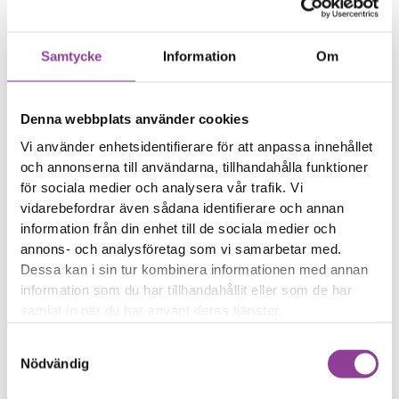
Trådlös laddning eller
NFC fungerar sämre
Samtycke
Information
Om
Reparations tid – Ca 60
minuter
Boka tid
Denna webbplats använder cookies
Vi använder enhetsidentifierare för att anpassa innehållet
och annonserna till användarna, tillhandahålla funktioner
för sociala medier och analysera vår trafik. Vi
vidarebefordrar även sådana identifierare och annan
information från din enhet till de sociala medier och
Fler reparationer för samma
annons- och analysföretag som vi samarbetar med.
modell
Dessa kan i sin tur kombinera informationen med annan
Felsökning
299,00
kr
information som du har tillhandahållit eller som de har
Rengöring
299,00
kr
samlat in när du har använt deras tjänster.
Byte av ström & volym
599,00
kr
Samtyckesval
Byte av nedre högtalare
499,00
kr
Nödvändig
Byte av samtalshögtalare
599,00
kr