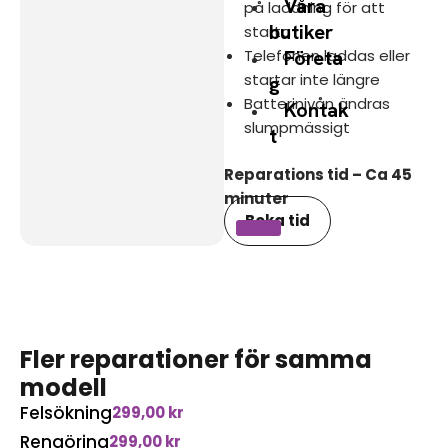
Våra
på laddning för att
butiker
starta
Telefonen laddas eller
Företa
startar inte längre
g
Batterinivån ändras
Kontak
slumpmässigt
t
Reparations tid – Ca 45
minuter
Boka tid
Fler reparationer för samma
modell
Felsökning
299,00
kr
Rengöring
299,00
kr