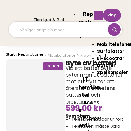
Hoppa
till
Rep
Ring
innehåll
Elon Ljud & Bild
arati
oner
Mobiltelefone
Surfplattor
Start
Reparationer
Mobiltelefoner
>
Xiaomi
>
Mi 11
El-scootrar
Byte av batteri
Datorer
Batteri
Vid ett batteribyte
Spelkonsoler
byter man ut batteriet
IT-
mot ett nytt för att
hemtjän
återställa enhetens
ster
batteritid och
prestanda.
Acces
599,00
kr
s
Symptom
Prisgar
Telefonen laddar ur fort
anti
Telefonen måste vara