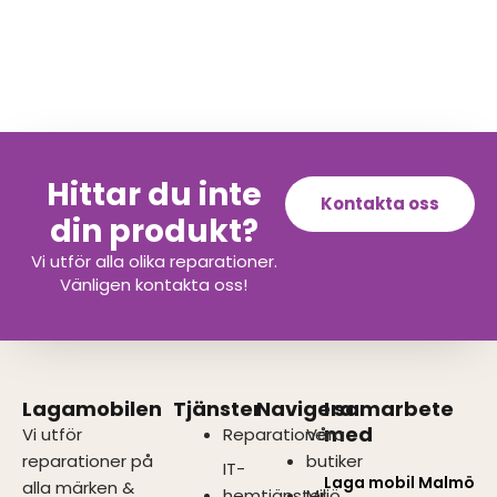
Hittar du inte
Kontakta oss
din produkt?
Vi utför alla olika reparationer.
Vänligen kontakta oss!
Lagamobilen
Tjänster
Navigera
I samarbete
med
Vi utför
Reparationer
Våra
reparationer på
butiker
IT-
Laga mobil Malmö
alla märken &
hemtjänster
Miljö