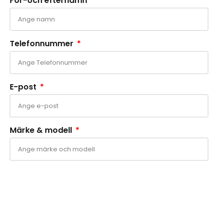
För-och efternamn
r
o
a
k
Telefonnummer
m
-
f
E-post
Märke & modell
Reparation
Välj dag