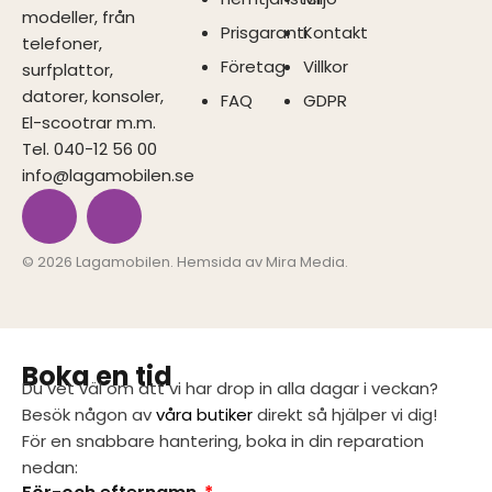
modeller, från
Prisgaranti
Kontakt
telefoner,
Företag
Villkor
surfplattor,
datorer, konsoler,
FAQ
GDPR
El-scootrar m.m.
Tel. 040-12 56 00
info@lagamobilen.se
I
F
n
a
© 2026 Lagamobilen. Hemsida av
Mira Media
.
s
c
t
e
Boka en tid
Du vet väl om att vi har drop in alla dagar i veckan?
a
b
Besök någon av
våra butiker
direkt så hjälper vi dig!
För en snabbare hantering, boka in din reparation
g
o
nedan: