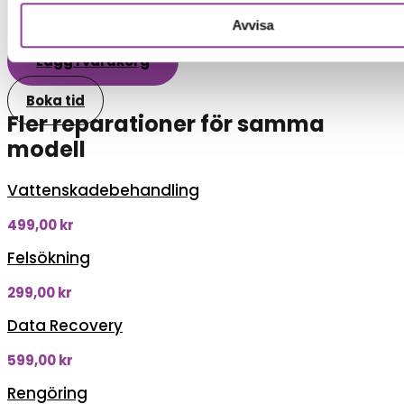
Avvisa
Reparations tid – Ca 60 minuter.
Lägg i varukorg
Boka tid
Fler reparationer för samma
modell
Vattenskadebehandling
499,00
kr
Felsökning
299,00
kr
Data Recovery
599,00
kr
Rengöring