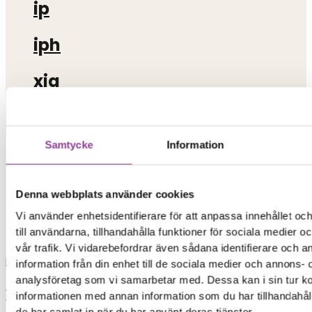
ip
iph
xia
xiaomi
Samtycke
Information
iphon
iphone 13
Denna webbplats använder cookies
Vi använder enhetsidentifierare för att anpassa innehållet o
skrivare
till användarna, tillhandahålla funktioner för sociala medier 
vår trafik. Vi vidarebefordrar även sådana identifierare och 
Load More
information från din enhet till de sociala medier och annons- 
analysföretag som vi samarbetar med. Dessa kan i sin tur 
0,00
kr
0
Varukorg
Start
informationen med annan information som du har tillhandahåll
de har samlat in när du har använt deras tjänster.