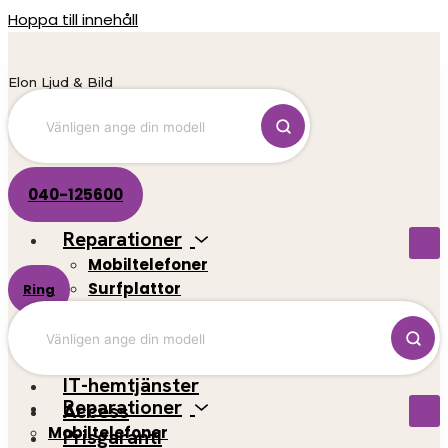
Hoppa till innehåll
Elon Ljud & Bild
040-125600
Reparationer
Mobiltelefoner
Surfplattor
Ring
El-scootrar
Datorer
Spelkonsoler
IT-hemtjänster
Reparationer
Access
Mobiltelefoner
Prisgaranti