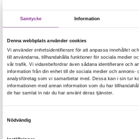
Mobiltelefoner
>
iPhone
>
iPhone 11 Pro
Samtycke
Information
Batteri
Byte av batteri
Denna webbplats använder cookies
Vid ett batteribyte byter man ut batteriet mot ett
Vi använder enhetsidentifierare för att anpassa innehållet o
nytt för att återställa enhetens batteritid och
till användarna, tillhandahålla funktioner för sociala medier 
prestanda.
vår trafik. Vi vidarebefordrar även sådana identifierare och 
information från din enhet till de sociala medier och annons- 
699,00
kr
analysföretag som vi samarbetar med. Dessa kan i sin tur 
informationen med annan information som du har tillhandahåll
Symptom
de har samlat in när du har använt deras tjänster.
Telefonen laddar ur fort
Telefonen måste vara på laddning för att starta
Telefonen laddas eller startar inte längre
Samtyckesval
Nödvändig
Batterinivån ändras slumpmässigt
Reparations tid – Ca 45 minuter.