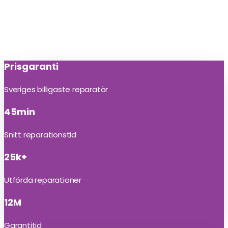
Prisgaranti
Sveriges billigaste reparatör
45min
Snitt reparationstid
25k+
Utförda reparationer
12M
Garantitid