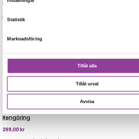
Inställningar
Lägg i varukorg
Boka tid
Statistik
Fler reparationer för samma
modell
Marknadsföring
Vattenskadebehandling
499,00
kr
Tillåt alla
Felsökning
299,00
kr
Tillåt urval
Data Recovery
Avvisa
599,00
kr
Rengöring
299,00
kr