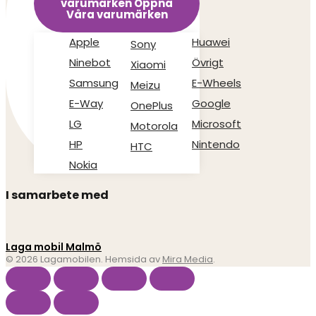
varumärken
Öppna
Våra varumärken
Apple
Huawei
Sony
Ninebot
Övrigt
Xiaomi
Samsung
E-Wheels
Meizu
E-Way
Google
OnePlus
LG
Microsoft
Motorola
HP
Nintendo
HTC
Nokia
I samarbete med
Laga mobil Malmö
© 2026 Lagamobilen. Hemsida av
Mira Media
.