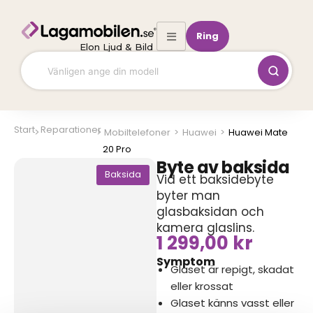
Hoppa
till
Ring
innehåll
Elon Ljud & Bild
Start
Reparationer
Mobiltelefoner
>
Huawei
>
Huawei Mate
20 Pro
Byte av baksida
Baksida
Vid ett baksidebyte
byter man
glasbaksidan och
kamera glaslins.
1 299,00
kr
Symptom
Glaset är repigt, skadat
eller krossat
Glaset känns vasst eller