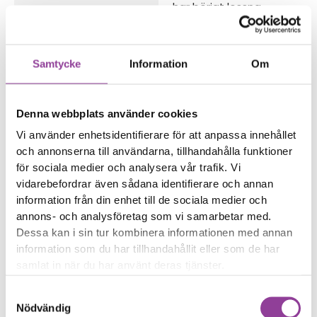
har börjat lossna
Trådlös laddning eller
NFC fungerar sämre
Samtycke
Information
Om
Reparations tid – Ca 60
minuter
Boka tid
Denna webbplats använder cookies
Vi använder enhetsidentifierare för att anpassa innehållet
och annonserna till användarna, tillhandahålla funktioner
för sociala medier och analysera vår trafik. Vi
vidarebefordrar även sådana identifierare och annan
Fler reparationer för samma
information från din enhet till de sociala medier och
annons- och analysföretag som vi samarbetar med.
modell
Dessa kan i sin tur kombinera informationen med annan
Felsökning
299,00
kr
information som du har tillhandahållit eller som de har
Rengöring
299,00
kr
samlat in när du har använt deras tjänster.
Byte av ström & volym
499,00
kr
Samtyckesval
Byte av nedre högtalare
599,00
kr
Nödvändig