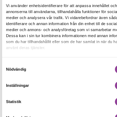
Vi lämnar ingen
Vi använder enhetsidentifierare för att anpassa innehållet oc
garanti på denna
annonserna till användarna, tillhandahålla funktioner för socia
reparation
medier och analysera vår trafik. Vi vidarebefordrar även såd
identifierare och annan information från din enhet till de socia
Boka tid
medier och annons- och analysföretag som vi samarbetar m
Dessa kan i sin tur kombinera informationen med annan info
som du har tillhandahållit eller som de har samlat in när du h
använt deras tjänster.
Fler reparationer för samma
Samtyckesval
modell
Nödvändig
Felsökning
399,00
kr
Data Recovery
899,00
kr
Inställningar
Rengöring
499,00
kr
Byte av laddningskontakt
1 499,00
kr
Statistik
Byte av batteri
1 299,00
kr
Byte av en komplett skärm
2 899,00
kr