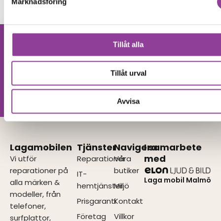
Marknadsföring
Tillåt alla
Hittar du inte
Kontakta oss
din produkt?
Tillåt urval
Vi utför alla olika reparationer.
Vänligen kontakta oss!
Avvisa
Lagamobilen
Tjänster
Navigera
I samarbete
med
Vi utför
Reparationer
Våra
reparationer på
butiker
IT-
Laga mobil Malmö
alla märken &
hemtjänster
Miljö
modeller, från
Prisgaranti
Kontakt
telefoner,
Företag
Villkor
surfplattor,