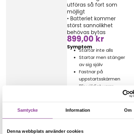
utföras så fort som
möjligt
• Batteriet kommer
störst sannolikhet
behövas bytas
899,00
kr
Symptom
Startar inte alls
Startar men stänger
av sig själv
Fastnar på
uppstartsskärmen
Blir väldigt varm
snabbt
Svart skärm trots att
enheten är på
Samtycke
Information
Om
Reparations tid – Ca
120 minuter
Denna webbplats använder cookies