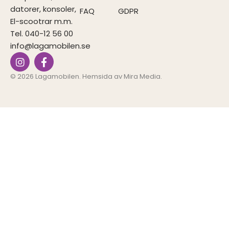
datorer, konsoler,
FAQ
GDPR
El-scootrar m.m.
Tel. 040-12 56 00
info@lagamobilen.se
I
F
n
a
s
c
© 2026 Lagamobilen. Hemsida av
Mira Media
.
t
e
a
b
g
o
r
o
a
k
m
-
f