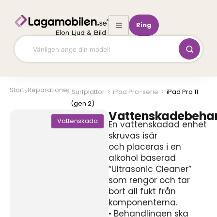
Hoppa
till
Ring
innehåll
Elon Ljud & Bild
Start
Reparationer
Surfplattor
>
iPad Pro-serie
>
iPad Pro 11
(gen 2)
Vattenskadebeha
Vattenskada
En vattenskadad enhet
skruvas isär
och placeras i en
alkohol baserad
“Ultrasonic Cleaner”
som rengör och tar
bort all fukt från
komponenterna.
• Behandlingen ska