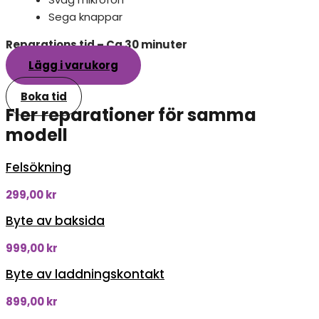
Sega knappar
Reparations tid – Ca 30 minuter
Lägg i varukorg
Boka tid
Fler reparationer för samma
modell
Felsökning
299,00
kr
Byte av baksida
999,00
kr
Byte av laddningskontakt
899,00
kr