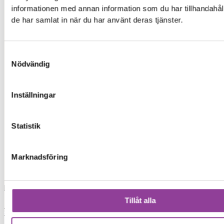
ip
informationen med annan information som du har tillhandahåll
de har samlat in när du har använt deras tjänster.
iph
Samtyckesval
xia
Nödvändig
xiaomi
Inställningar
iphon
Statistik
iphone 13
Marknadsföring
skrivare
Load More
Tillåt alla
0,00
kr
0
Varukorg
Start