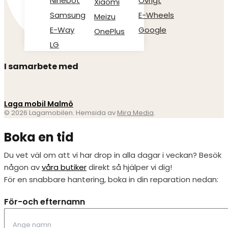
Ninebot
Övrigt
Xiaomi
Samsung
E-Wheels
Meizu
E-Way
Google
OnePlus
LG
I samarbete med
Laga mobil Malmö
© 2026 Lagamobilen. Hemsida av
Mira Media
.
Boka en tid
Du vet väl om att vi har drop in alla dagar i veckan? Besök
någon av
våra butiker
direkt så hjälper vi dig!
För en snabbare hantering, boka in din reparation nedan:
För-och efternamn