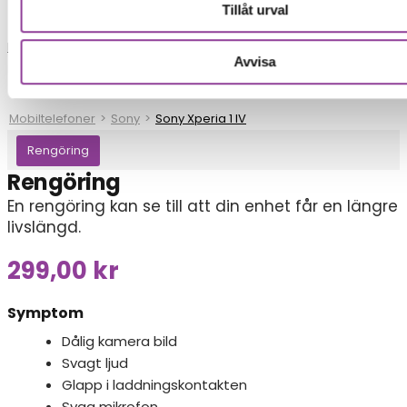
Tillåt urval
Reparationer
Avvisa
Mobiltelefoner
>
Sony
>
Sony Xperia 1 IV
Rengöring
Rengöring
En rengöring kan se till att din enhet får en längre
livslängd.
299,00
kr
Symptom
Dålig kamera bild
Svagt ljud
Glapp i laddningskontakten
Svag mikrofon