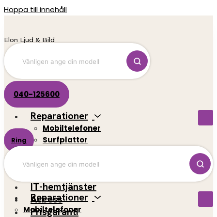
Hoppa till innehåll
Elon Ljud & Bild
040-125600
Reparationer
Mobiltelefoner
Surfplattor
Ring
El-scootrar
Datorer
Spelkonsoler
IT-hemtjänster
Reparationer
Access
Mobiltelefoner
Prisgaranti