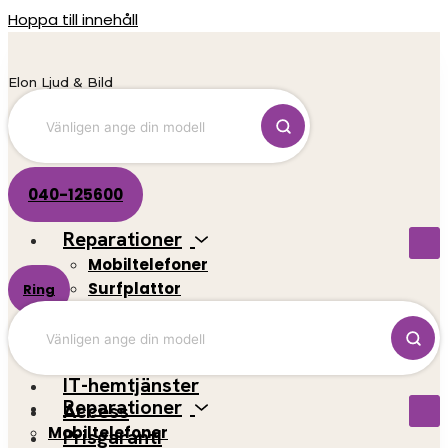
Hoppa till innehåll
Elon Ljud & Bild
040-125600
Reparationer
Mobiltelefoner
Surfplattor
Ring
El-scootrar
Datorer
Spelkonsoler
IT-hemtjänster
Reparationer
Access
Mobiltelefoner
Prisgaranti