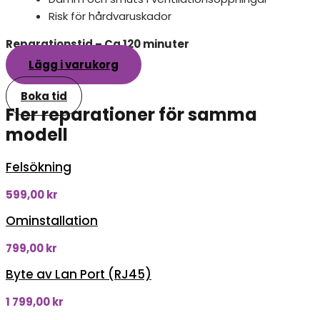
Risk för hårdvaruskador
Reparationstid – Ca 120 minuter
Lägg i varukorg
Boka tid
Fler reparationer för samma
modell
Felsökning
599,00
kr
Ominstallation
799,00
kr
Byte av Lan Port (RJ45)
1 799,00
kr