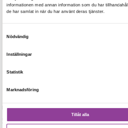
ip
informationen med annan information som du har tillhandahåll
de har samlat in när du har använt deras tjänster.
iph
Samtyckesval
xia
Nödvändig
xiaomi
Inställningar
iphon
Statistik
iphone 13
Marknadsföring
skrivare
Load More
Tillåt alla
0,00
kr
0
Varukorg
Start