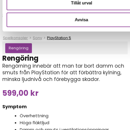
Tillåt urval
Reparationer
Avvisa
Spelkonsoler
>
Sony
>
PlayStation 5
Rengöring
Rengöring
Rengörning innebär att man tar bort damm och
smuts från PlayStation för att förbättra kylning,
minska ljudnivå och förebygga skador.
599,00
kr
Symptom
Överhettning
Höga fläktljud
Damm och smuts i ventilationsöppningar