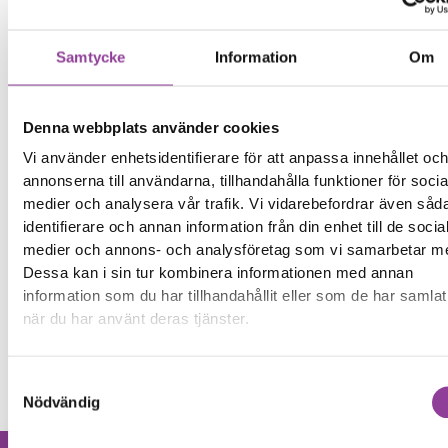
Våra
Sega knappar
butiker
Företa
Reparations tid – Ca 30
Samtycke
Information
Om
minuter
g
Boka tid
Kontak
Denna webbplats använder cookies
t
Vi använder enhetsidentifierare för att anpassa innehållet oc
annonserna till användarna, tillhandahålla funktioner för socia
medier och analysera vår trafik. Vi vidarebefordrar även såd
identifierare och annan information från din enhet till de socia
Fler reparationer för samma
medier och annons- och analysföretag som vi samarbetar m
modell
Dessa kan i sin tur kombinera informationen med annan
Felsökning
299,00
kr
information som du har tillhandahållit eller som de har samlat
när du har använt deras tjänster.
Byte av batteri
699,00
kr
Byte av skärm Kvalité A (Original Display)
2 199,00
kr
Samtyckesval
Nödvändig