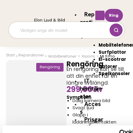
Hoppa
till
Rep
Ring
innehåll
Elon Ljud & Bild
arati
oner
Mobiltelefone
Surfplattor
Start
Reparationer
Mobiltelefoner
>
Xiaomi
>
Mi 11 Pro
El-scootrar
Rengöring
Datorer
Rengöring
En rengöring kan se till
Spelkonsoler
att din enhet får en
IT-
längre livslängd.
299,00
kr
hemtjän
ster
Symptom
Dålig kamera bild
Acces
Svagt ljud
s
Glapp i
Prisgar
laddningskontakten
anti
Svag mikrofon