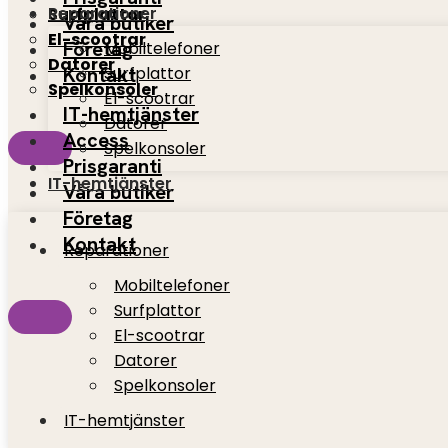
Reparationer
Surfplattor
Våra butiker
El-scootrar
Företag
Mobiltelefoner
Datorer
Kontakt
Surfplattor
Spelkonsoler
El-scootrar
IT-hemtjänster
Datorer
Access
Spelkonsoler
Prisgaranti
IT-hemtjänster
Våra butiker
Företag
Kontakt
Reparationer
Mobiltelefoner
Surfplattor
El-scootrar
Datorer
Spelkonsoler
IT-hemtjänster