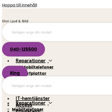
Hoppa till innehåll
Elon Ljud & Bild
040-125600
Reparationer
Mobiltelefoner
Ring
Surfplattor
El-scootrar
Datorer
Spelkonsoler
IT-hemtjänster
Reparationer
Access
Mobiltelefoner
Prisgaranti