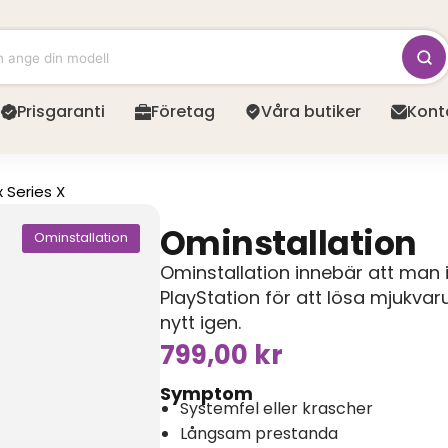
Prisgaranti
Företag
Våra butiker
Kont
 Series X
Ominstallation
Ominstallation
Ominstallation innebär att man
PlayStation för att lösa mjukv
nytt igen.
799,00
kr
Symptom
Systemfel eller krascher
Långsam prestanda