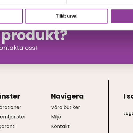
Tillåt urval
n produkt?
kontakta oss!
änster
Navigera
I 
arationer
Våra butiker
Lag
hemtjänster
Miljö
garanti
Kontakt