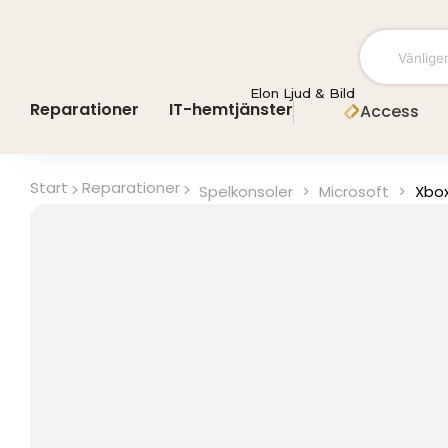
Hoppa
till
innehåll
Elon Ljud & Bild
Reparationer
IT-hemtjänster
Access
Start
Reparationer
Spelkonsoler
>
Microsoft
>
Xbox