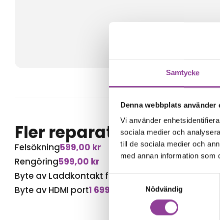
Samtycke
Denna webbplats använder 
Vi använder enhetsidentifierar
Fler reparationer för s
sociala medier och analysera 
till de sociala medier och a
Felsökning
599,00
kr
med annan information som du 
Rengöring
599,00
kr
Byte av Laddkontakt för handkontroll
999,00
kr
Samtyckesval
Byte av HDMI port
1 699,00
kr
Nödvändig