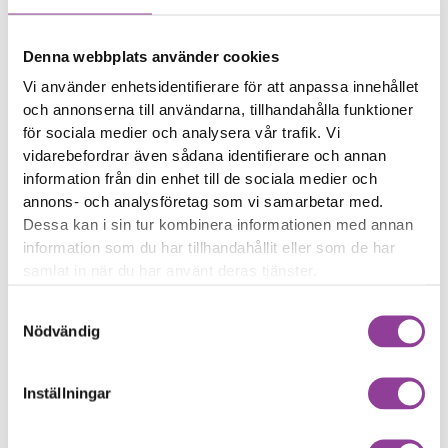
Systemfel eller krascher
Långsam prestanda
Mjukvaruproblem eller
Denna webbplats använder cookies
buggar
Vi använder enhetsidentifierare för att anpassa innehållet
Startproblem (konsolen
och annonserna till användarna, tillhandahålla funktioner
bootar inte korrekt)
för sociala medier och analysera vår trafik. Vi
vidarebefordrar även sådana identifierare och annan
Reparationstid – Ca 120
information från din enhet till de sociala medier och
minuter
annons- och analysföretag som vi samarbetar med.
Boka tid
Dessa kan i sin tur kombinera informationen med annan
information som du har tillhandahållit eller som de har
samlat in när du har använt deras tjänster.
Samtyckesval
Nödvändig
Fler reparationer för samma
modell
Inställningar
Felsökning
599,00
kr
Rengöring
599,00
kr