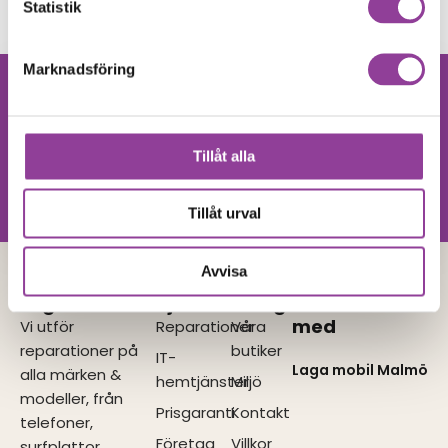
Statistik
Marknadsföring
Hittar du inte
Kontakta oss
din produkt?
Tillåt alla
Vi utför alla olika reparationer.
Vänligen kontakta oss!
Tillåt urval
Avvisa
Lagamobilen
Tjänster
Navigera
I samarbete
med
Vi utför
Reparationer
Våra
reparationer på
butiker
IT-
Laga mobil Malmö
alla märken &
hemtjänster
Miljö
modeller, från
Prisgaranti
Kontakt
telefoner,
Företag
Villkor
surfplattor,