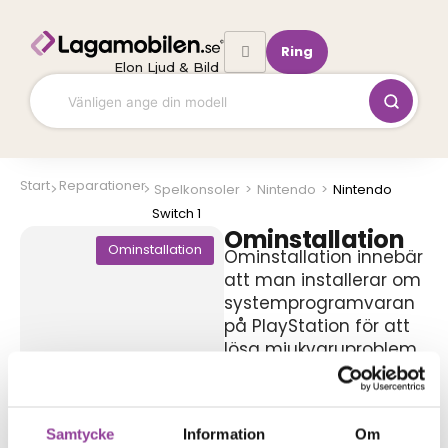
Hoppa
till
Ring
innehåll
Elon Ljud & Bild
Start
Reparationer
Spelkonsoler
>
Nintendo
>
Nintendo
Switch 1
Ominstallation
Ominstallation
Ominstallation innebär
att man installerar om
systemprogramvaran
på PlayStation för att
lösa mjukvaruproblem
och få systemet att
fungera som nytt igen.
799,00
kr
Samtycke
Information
Om
Symptom