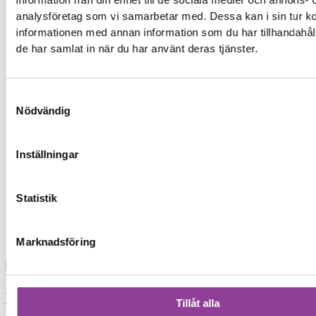
information från din enhet till de sociala medier och annons- 
ip
analysföretag som vi samarbetar med. Dessa kan i sin tur 
informationen med annan information som du har tillhandahåll
iph
de har samlat in när du har använt deras tjänster.
xia
Samtyckesval
Nödvändig
xiaomi
iphon
Inställningar
iphone 13
Statistik
skrivare
Marknadsföring
Load More
0,00
kr
0
Varukorg
Start
Tillåt alla