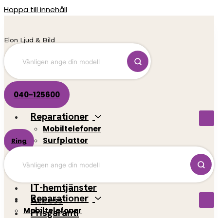
Hoppa till innehåll
Elon Ljud & Bild
040-125600
Reparationer
Mobiltelefoner
Surfplattor
Ring
El-scootrar
Datorer
Spelkonsoler
IT-hemtjänster
Reparationer
Access
Mobiltelefoner
Prisgaranti