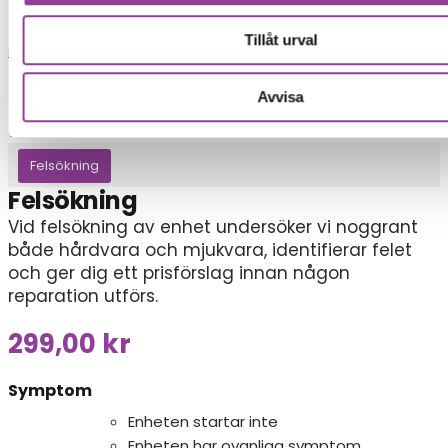
Tillåt urval
Reparationer
Avvisa
Mobiltelefoner
>
Sony
>
Sony Xperia 5 IV
Felsökning
Felsökning
Vid felsökning av enhet undersöker vi noggrant
både hårdvara och mjukvara, identifierar felet
och ger dig ett prisförslag innan någon
reparation utförs.
299,00
kr
Symptom
Enheten startar inte
Enheten har ovanliga symptom