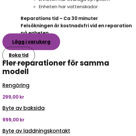
Enheten har vattenskador
Reparations tid – Ca 30 minuter
Felsökningen är kostnadsfri vid en reparation
på enheten
Lägg i varukorg
Boka tid
Fler reparationer för samma
modell
Rengöring
299,00
kr
Byte av baksida
999,00
kr
Byte av laddningskontakt