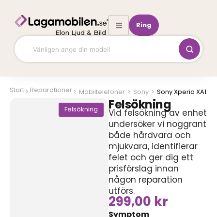
Hoppa
till
Ring
innehåll
Elon Ljud & Bild
Start
Reparationer
Mobiltelefoner
>
Sony
>
Sony Xperia XA1
Felsökning
Felsökning
Vid felsökning av enhet
undersöker vi noggrant
både hårdvara och
mjukvara, identifierar
felet och ger dig ett
prisförslag innan
någon reparation
utförs.
299,00
kr
Symptom