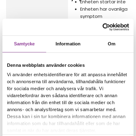
Enheten startar inte
Enheten har ovanliga
symptom
Enheten har
vattenskador
Samtycke
Information
Om
Reparations tid – Ca
30 minuter
Felsökningen är
Denna webbplats använder cookies
kostnadsfri vid en
reparation på enheten
Vi använder enhetsidentifierare för att anpassa innehållet
och annonserna till användarna, tillhandahålla funktioner
Boka tid
för sociala medier och analysera vår trafik. Vi
vidarebefordrar även sådana identifierare och annan
information från din enhet till de sociala medier och
annons- och analysföretag som vi samarbetar med.
Dessa kan i sin tur kombinera informationen med annan
information som du har tillhandahållit eller som de har
Fler reparationer för samma
samlat in när du har använt deras tjänster.