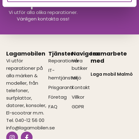
din produkt?
Vi utför alla olika reparationer.
Vänligen kontakta oss!
Lagamobilen
Tjänster
Navigera
I samarbete
med
Vi utför
Reparationer
Våra
reparationer på
butiker
IT-
Laga mobil Malmö
alla märken &
hemtjänster
Miljö
modeller, från
Prisgaranti
Kontakt
telefoner,
Företag
Villkor
surfplattor,
datorer, konsoler,
FAQ
GDPR
El-scootrar m.m.
Tel. 040-12 56 00
info@lagamobilen.se
I
F