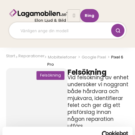
Hoppa
till
Ring
innehåll
Elon Ljud & Bild
Start
Reparationer
Mobiltelefoner
>
Google Pixel
>
Pixel 6
Pro
Felsökning
Felsökning
Vid felsökning av enhet
undersöker vi noggrant
både hårdvara och
mjukvara, identifierar
felet och ger dig ett
prisförslag innan
någon reparation
utförs.
299,00
kr