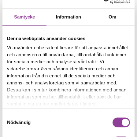
Symptom
Enheten startar inte
Enheten har ovanliga
Samtycke
Information
Om
symptom
Enheten har
vattenskador
Denna webbplats använder cookies
Vi använder enhetsidentifierare för att anpassa innehållet
Reparations tid – Ca
och annonserna till användarna, tillhandahålla funktioner
30 minuter
för sociala medier och analysera vår trafik. Vi
Felsökningen är
vidarebefordrar även sådana identifierare och annan
kostnadsfri vid en
information från din enhet till de sociala medier och
reparation på enheten
annons- och analysföretag som vi samarbetar med.
Dessa kan i sin tur kombinera informationen med annan
Boka tid
information som du har tillhandahållit eller som de har
samlat in när du har använt deras tjänster.
Samtyckesval
Nödvändig