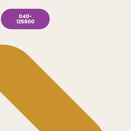
040-
125600