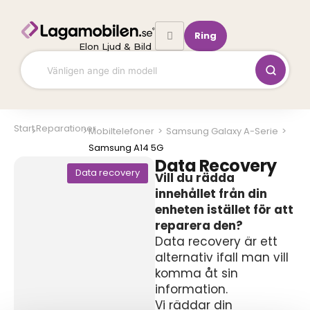
Hoppa
till
Ring
innehåll
Elon Ljud & Bild
Start
Reparationer
Mobiltelefoner
>
Samsung Galaxy A-Serie
>
Samsung A14 5G
Data Recovery
Data recovery
Vill du rädda
innehållet från din
enheten istället för att
reparera den?
Data recovery är ett
alternativ ifall man vill
komma åt sin
information.
Vi räddar din