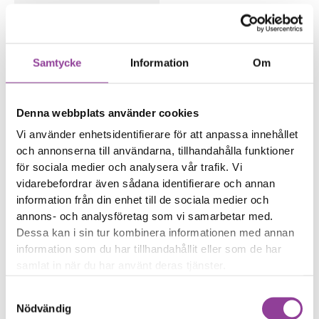
information och data
från skadade telefoner,
surfplattor & datorer.
599,00
kr
Samtycke
Information
Om
Symptom
Enheten startar inte
Du har viktig data i
Denna webbplats använder cookies
enheten
Vi använder enhetsidentifierare för att anpassa innehållet
och annonserna till användarna, tillhandahålla funktioner
Reparations tid – Ca 60
för sociala medier och analysera vår trafik. Vi
minuter
vidarebefordrar även sådana identifierare och annan
Boka tid
information från din enhet till de sociala medier och
annons- och analysföretag som vi samarbetar med.
Dessa kan i sin tur kombinera informationen med annan
information som du har tillhandahållit eller som de har
samlat in när du har använt deras tjänster.
Fler reparationer för samma
Samtyckesval
modell
Nödvändig