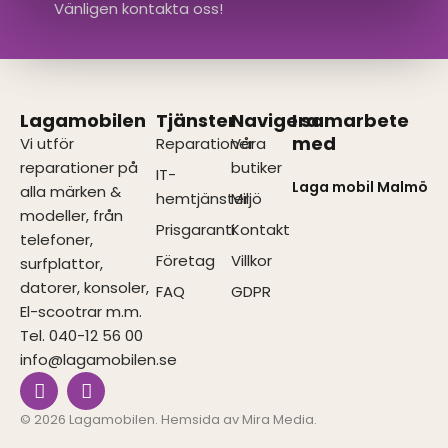
Vänligen kontakta oss!
Lagamobilen
Tjänster
Navigera
I samarbete
med
Vi utför
Reparationer
Våra
reparationer på
butiker
IT-
Laga mobil Malmö
alla märken &
hemtjänster
Miljö
modeller, från
Prisgaranti
Kontakt
telefoner,
Företag
Villkor
surfplattor,
datorer, konsoler,
FAQ
GDPR
El-scootrar m.m.
Tel. 040-12 56 00
info@lagamobilen.se
I
F
n
a
s
c
© 2026 Lagamobilen. Hemsida av
Mira Media
.
t
e