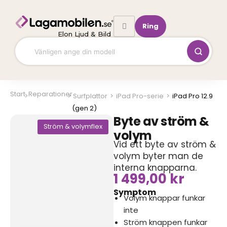
Hoppa
till
Ring
innehåll
Elon Ljud & Bild
Start
Reparationer
Surfplattor
>
iPad Pro-serie
>
iPad Pro 12.9
(gen 2)
Byte av ström &
Ström & volymflex
volym
Vid ett byte av ström &
volym byter man de
interna knapparna.
1 499,00
kr
Symptom
Volym knappar funkar
inte
Ström knappen funkar