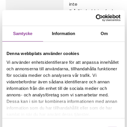
inte
Trådlös laddning funkar
inte
Reparationstid – Ca 120
Samtycke
Information
Om
minuter
Boka tid
Denna webbplats använder cookies
Vi använder enhetsidentifierare för att anpassa innehållet
och annonserna till användarna, tillhandahålla funktioner
för sociala medier och analysera vår trafik. Vi
Fler reparationer för samma
vidarebefordrar även sådana identifierare och annan
information från din enhet till de sociala medier och
modell
annons- och analysföretag som vi samarbetar med.
Felsökning
399,00
kr
Dessa kan i sin tur kombinera informationen med annan
Data Recovery
899,00
kr
information som du har tillhandahållit eller som de har
Vattenskadebehandling
899,00
kr
samlat in när du har använt deras tjänster.
Rengöring
499,00
kr
Samtyckesval