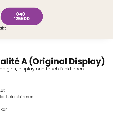
040-
125600
akt
lité A (Original Display)
e glas, display och touch funktionen.
sat
ller hela skärmen
ckar