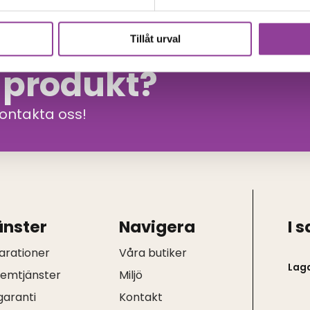
Tillåt urval
n produkt?
kontakta oss!
änster
Navigera
I 
arationer
Våra butiker
Lag
hemtjänster
Miljö
garanti
Kontakt