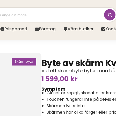
Prisgaranti
Företag
Våra butiker
Kont
Byte av skärm Kva
Skärmbyte
Vid ett skärmbyte byter man båd
1 599,00
kr
Symptom
Glaset är repigt, skadat eller kros
Touchen fungerar inte på delvis e
Skärmen lyser inte
Skärmen har olika färger eller pri