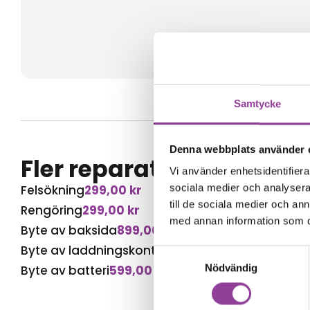
Samtycke
Denna webbplats använder 
Fler reparationer för s
Vi använder enhetsidentifierar
sociala medier och analysera 
Felsökning
299,00
kr
till de sociala medier och a
Rengöring
299,00
kr
med annan information som du 
Byte av baksida
899,00
kr
Byte av laddningskontakt
699,00
kr
Samtyckesval
Nödvändig
Byte av batteri
599,00
kr