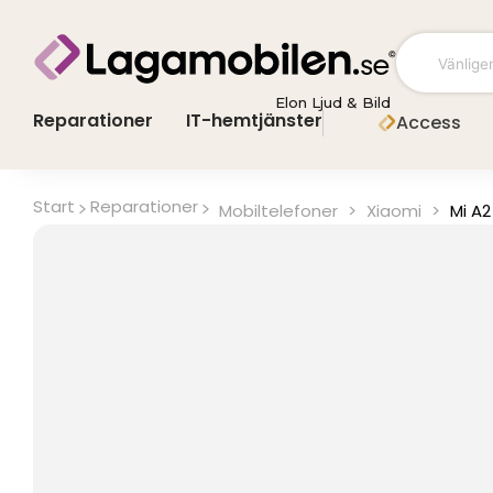
Hoppa
till
innehåll
Elon Ljud & Bild
Reparationer
IT-hemtjänster
Access
Start
Reparationer
Mobiltelefoner
>
Xiaomi
>
Mi A2