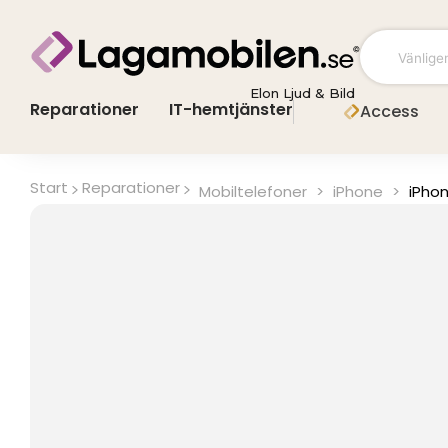
Hoppa
till
innehåll
Elon Ljud & Bild
Reparationer
IT-hemtjänster
Access
Start
Reparationer
Mobiltelefoner
>
iPhone
>
iPhon