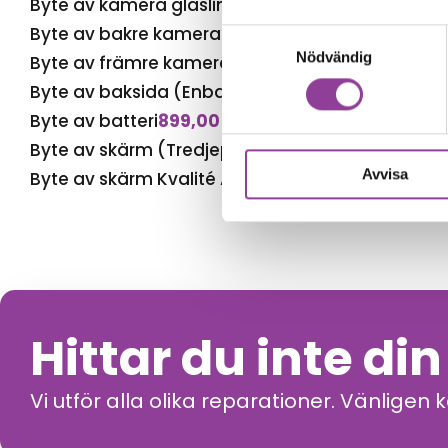
Byte av kamera glaslins
999,00
kr
Byte av bakre kamera
2 499,00
kr
Samtyckesval
Nödvändig
Byte av främre kamera
1 899,00
kr
Byte av baksida (Enbart glas)
1 899,00
kr
Byte av batteri
899,00
kr
Byte av skärm (Tredjepartstillverkad)
1 899,00
kr
Avvisa
Byte av skärm Kvalité A (Original Display)
2 899,
Hittar du inte di
Vi utför alla olika reparationer. Vänligen 