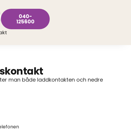
040-
125600
akt
gskontakt
yter man både laddkontakten och nedre
elefonen