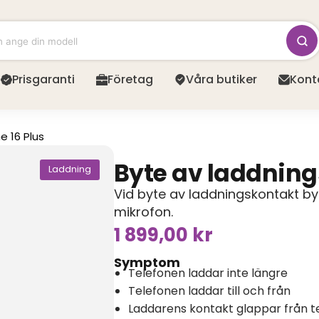
Prisgaranti
Företag
Våra butiker
Kont
e 16 Plus
Byte av laddnin
Laddning
Vid byte av laddningskontakt b
mikrofon.
1 899,00
kr
Symptom
Telefonen laddar inte längre
Telefonen laddar till och från
Laddarens kontakt glappar från t