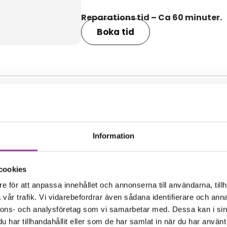
Reparations tid – Ca 60 minuter.
Boka tid
amma modell
Information
cookies
e för att anpassa innehållet och annonserna till användarna, tillh
vår trafik. Vi vidarebefordrar även sådana identifierare och anna
nnons- och analysföretag som vi samarbetar med. Dessa kan i sin
har tillhandahållit eller som de har samlat in när du har använt 