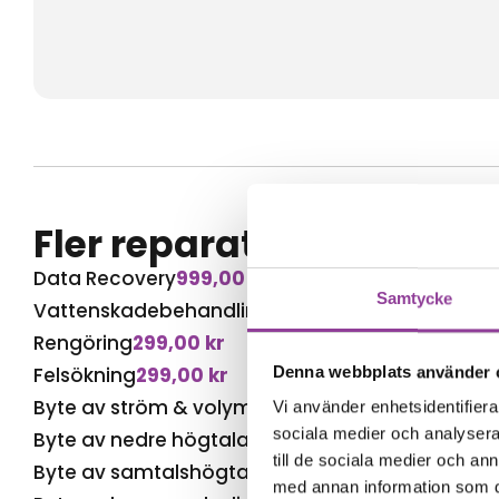
Fler reparationer för s
Data Recovery
999,00
kr
Samtycke
Vattenskadebehandling
899,00
kr
Rengöring
299,00
kr
Felsökning
299,00
kr
Denna webbplats använder 
Byte av ström & volym
1 299,00
kr
Vi använder enhetsidentifierar
sociala medier och analysera 
Byte av nedre högtalare
1 299,00
kr
till de sociala medier och a
Byte av samtalshögtalare
1 299,00
kr
med annan information som du 