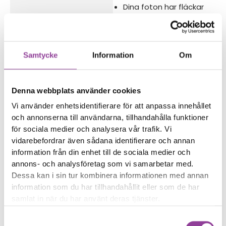
Dina foton har fläckar
Dina foton är suddiga
Reparations tid – Ca 60
minuter
Samtycke
Information
Om
Boka tid
Denna webbplats använder cookies
Vi använder enhetsidentifierare för att anpassa innehållet
och annonserna till användarna, tillhandahålla funktioner
för sociala medier och analysera vår trafik. Vi
Fler reparationer för samma
vidarebefordrar även sådana identifierare och annan
modell
information från din enhet till de sociala medier och
Data Recovery
599,00
kr
annons- och analysföretag som vi samarbetar med.
Vattenskadebehandling
Dessa kan i sin tur kombinera informationen med annan
499,00
kr
information som du har tillhandahållit eller som de har
Felsökning
299,00
kr
samlat in när du har använt deras tjänster.
Rengöring
299,00
kr
Samtyckesval
Byte av ström & volym
499,00
kr