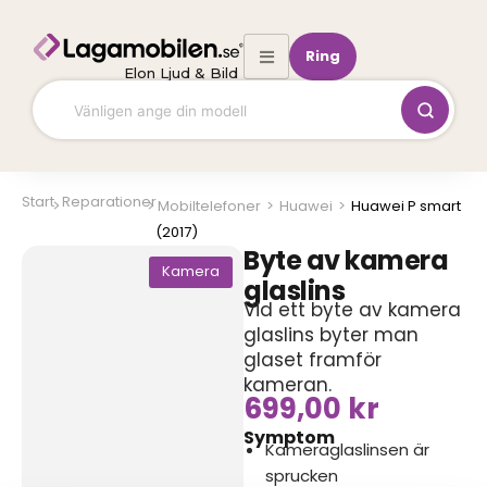
Hoppa
till
Ring
innehåll
Elon Ljud & Bild
Start
Reparationer
Mobiltelefoner
>
Huawei
>
Huawei P smart
(2017)
Byte av kamera
Kamera
glaslins
Vid ett byte av kamera
glaslins byter man
glaset framför
kameran.
699,00
kr
Symptom
Kameraglaslinsen är
sprucken