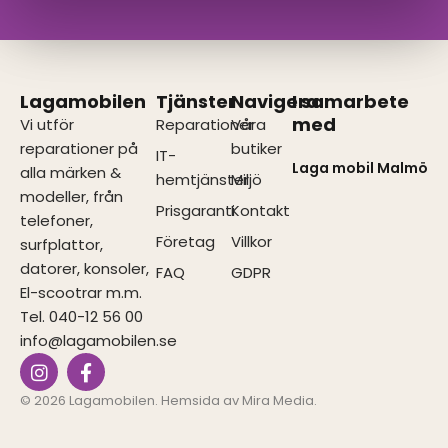
Lagamobilen
Tjänster
Navigera
I samarbete
med
Vi utför
Reparationer
Våra
reparationer på
butiker
IT-
Laga mobil Malmö
alla märken &
hemtjänster
Miljö
modeller, från
Prisgaranti
Kontakt
telefoner,
Företag
Villkor
surfplattor,
datorer, konsoler,
FAQ
GDPR
El-scootrar m.m.
Tel. 040-12 56 00
info@lagamobilen.se
I
F
n
a
s
c
© 2026 Lagamobilen. Hemsida av
Mira Media
.
t
e
a
b