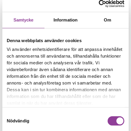
Dina foton är suddiga
Reparations tid – Ca 60
Samtycke
Information
Om
minuter
Boka tid
Denna webbplats använder cookies
Vi använder enhetsidentifierare för att anpassa innehållet
och annonserna till användarna, tillhandahålla funktioner
för sociala medier och analysera vår trafik. Vi
Fler reparationer för samma
vidarebefordrar även sådana identifierare och annan
information från din enhet till de sociala medier och
modell
annons- och analysföretag som vi samarbetar med.
Felsökning
299,00
kr
Dessa kan i sin tur kombinera informationen med annan
Rengöring
299,00
kr
information som du har tillhandahållit eller som de har
Byte av ström & volym
samlat in när du har använt deras tjänster.
499,00
kr
Byte av nedre högtalare
499,00
kr
Samtyckesval
Byte av samtalshögtalare
499,00
kr
Nödvändig
Byte av bakre kamera
499,00
kr