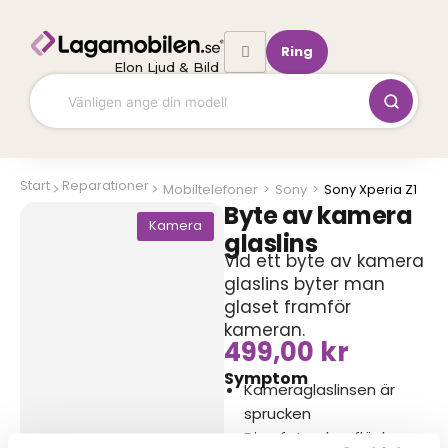
Hoppa
till
Ring
innehåll
Elon Ljud & Bild
Start
Reparationer
Mobiltelefoner
>
Sony
>
Sony Xperia Z1
Byte av kamera
Kamera
glaslins
Vid ett byte av kamera
glaslins byter man
glaset framför
kameran.
499,00
kr
Symptom
Kameraglaslinsen är
sprucken
Dina foton har fläckar