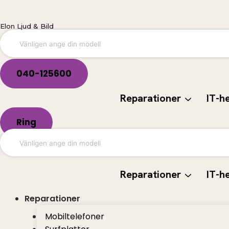
Hoppa
till
Elon Ljud & Bild
innehåll
040-125600
Reparationer
IT-h
Ring
Reparationer
IT-h
Reparationer
Mobiltelefoner