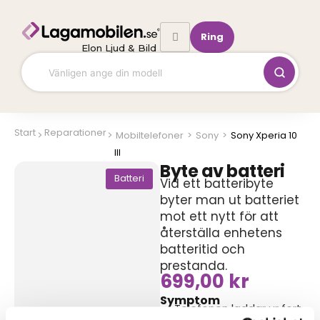
Hoppa
till
Ring
innehåll
Elon Ljud & Bild
Start
Reparationer
Mobiltelefoner
>
Sony
>
Sony Xperia 10
III
Byte av batteri
Batteri
Vid ett batteribyte
byter man ut batteriet
mot ett nytt för att
återställa enhetens
batteritid och
prestanda.
699,00
kr
Symptom
Telefonen laddar ur fort