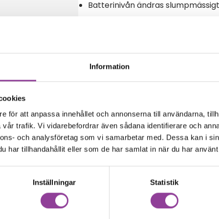
Batterinivån ändras slumpmässig
Reparations tid – Ca 45 minuter
Boka tid
Information
cookies
amma modell
e för att anpassa innehållet och annonserna till användarna, tillh
vår trafik. Vi vidarebefordrar även sådana identifierare och anna
nnons- och analysföretag som vi samarbetar med. Dessa kan i sin
har tillhandahållit eller som de har samlat in när du har använt 
00
kr
Inställningar
Statistik