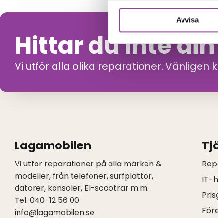
Avvisa
Hittar du inte di
Vi utför alla olika reparationer. Vänligen 
Lagamobilen
Tj
Vi utför reparationer på alla märken &
Rep
modeller, från telefoner, surfplattor,
IT-
datorer, konsoler, El-scootrar m.m.
Pris
Tel. 040-12 56 00
För
info@lagamobilen.se