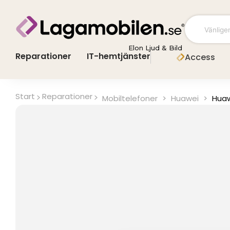
Hoppa
till
innehåll
Elon Ljud & Bild
Reparationer
IT-hemtjänster
Access
Start
Reparationer
Mobiltelefoner
>
Huawei
>
Huaw