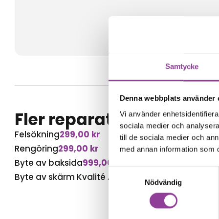
Samtycke
Denna webbplats använder 
Fler reparationer för s
Vi använder enhetsidentifierar
sociala medier och analysera 
Felsökning
299,00
kr
till de sociala medier och a
Rengöring
299,00
kr
med annan information som du 
Byte av baksida
999,00
kr
Samtyckesval
Byte av skärm Kvalité A (Original Display)
1 899,
Nödvändig