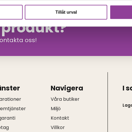
Tillåt urval
n produkt?
kontakta oss!
änster
Navigera
I 
arationer
Våra butiker
Lag
hemtjänster
Miljö
garanti
Kontakt
etag
Villkor