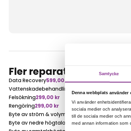
Fler reparationer för s
Samtycke
Data Recovery
599,00
kr
Vattenskadebehandling
499,00
kr
Denna webbplats använder 
Felsökning
299,00
kr
Vi använder enhetsidentifierar
Rengöring
299,00
kr
sociala medier och analysera 
Byte av ström & volym
599,00
kr
till de sociala medier och a
Byte av nedre högtalare
599,00
kr
med annan information som du 