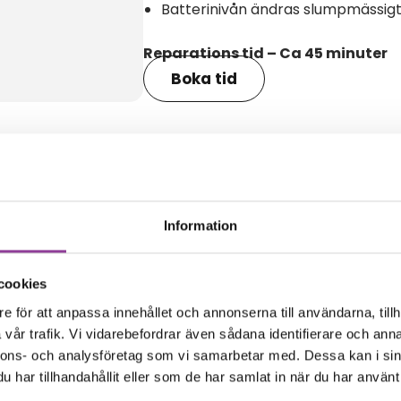
Batterinivån ändras slumpmässig
Reparations tid – Ca 45 minuter
Boka tid
amma modell
Information
cookies
e för att anpassa innehållet och annonserna till användarna, tillh
vår trafik. Vi vidarebefordrar även sådana identifierare och anna
nnons- och analysföretag som vi samarbetar med. Dessa kan i sin
har tillhandahållit eller som de har samlat in när du har använt 