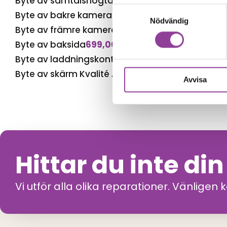
Byte av samtalshögtalare
599,00
kr
Samtyckesval
Byte av bakre kamera
999,00
kr
Nödvändig
Byte av främre kamera
799,00
kr
Byte av baksida
699,00
kr
Byte av laddningskontakt
699,00
kr
Byte av skärm Kvalité A (Original Display)
1 699,
Avvisa
Hittar du inte di
Vi utför alla olika reparationer. Vänligen 