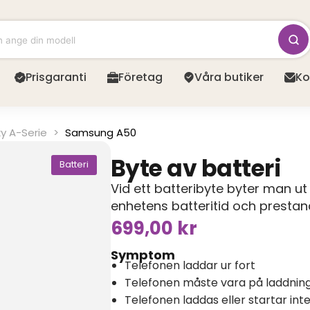
Prisgaranti
Företag
Våra butiker
Ko
y A-Serie
>
Samsung A50
Byte av batteri
Batteri
Vid ett batteribyte byter man ut 
enhetens batteritid och prestan
699,00
kr
Symptom
Telefonen laddar ur fort
Telefonen måste vara på laddning 
Telefonen laddas eller startar int