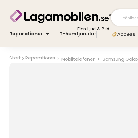
Hoppa
till
innehåll
Elon Ljud & Bild
Reparationer
IT-hemtjänster
Access
Start
Reparationer
Mobiltelefoner
>
Samsung Galax