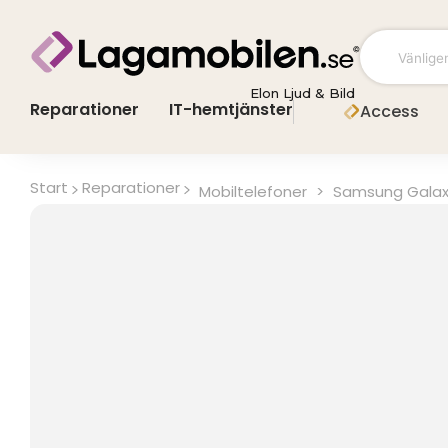
Hoppa
till
innehåll
Elon Ljud & Bild
Reparationer
IT-hemtjänster
Access
Start
Reparationer
Mobiltelefoner
>
Samsung Galax