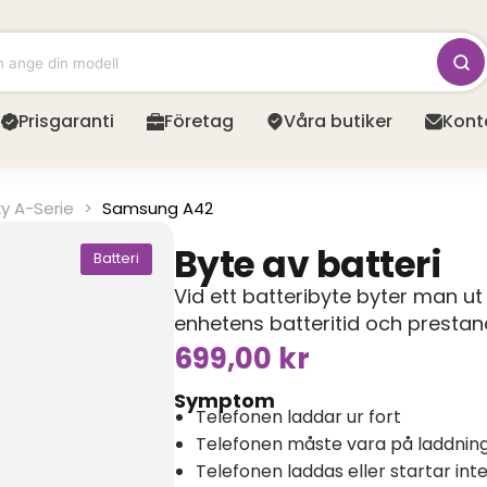
Prisgaranti
Företag
Våra butiker
Kont
y A-Serie
>
Samsung A42
Byte av batteri
Batteri
Vid ett batteribyte byter man ut 
enhetens batteritid och prestan
699,00
kr
Symptom
Telefonen laddar ur fort
Telefonen måste vara på laddning 
Telefonen laddas eller startar int