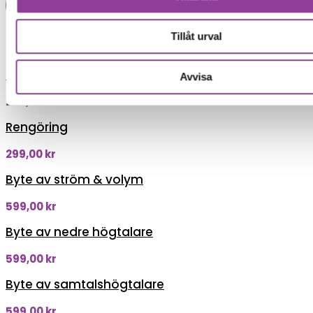
Boka tid
Fler reparationer för samma
Tillåt urval
modell
Felsökning
Avvisa
299,00
kr
Rengöring
299,00
kr
Byte av ström & volym
599,00
kr
Byte av nedre högtalare
599,00
kr
Byte av samtalshögtalare
599,00
kr