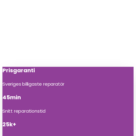
Prisgaranti
Sveriges billigaste reparatör
45min
Snitt reparationstid
25k+