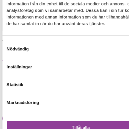
information från din enhet till de sociala medier och annons- 
analysföretag som vi samarbetar med. Dessa kan i sin tur 
Mobiltelefoner
>
Sony
>
Sony Xperia XZ2 Compact
informationen med annan information som du har tillhandahåll
de har samlat in när du har använt deras tjänster.
Baksida
Byte av baksida
Vid ett baksidebyte byter man glasbaksidan och
Samtyckesval
kamera glaslins.
Nödvändig
1 299,00
kr
Inställningar
Symptom
Statistik
Glaset är repigt, skadat eller krossat
Glaset känns vasst eller har börjat lossna
Trådlös laddning eller NFC fungerar sämre
Marknadsföring
Reparations tid – Ca 60 minuter
Lägg i varukorg
Tillåt alla