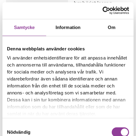
har börjat lossna
Trådlös laddning eller
NFC fungerar sämre
Samtycke
Information
Om
Reparations tid – Ca 60
minuter
Boka tid
Denna webbplats använder cookies
Vi använder enhetsidentifierare för att anpassa innehållet
och annonserna till användarna, tillhandahålla funktioner
för sociala medier och analysera vår trafik. Vi
vidarebefordrar även sådana identifierare och annan
Fler reparationer för samma
information från din enhet till de sociala medier och
annons- och analysföretag som vi samarbetar med.
modell
Dessa kan i sin tur kombinera informationen med annan
Felsökning
299,00
kr
information som du har tillhandahållit eller som de har
Rengöring
299,00
kr
samlat in när du har använt deras tjänster.
Byte av ström & volym
499,00
kr
Samtyckesval
Byte av nedre högtalare
499,00
kr
Nödvändig