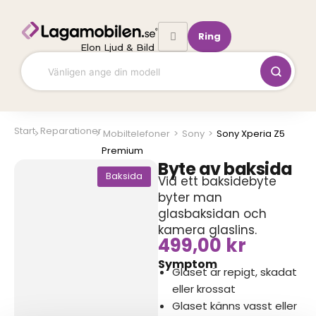
Hoppa
till
Ring
innehåll
Elon Ljud & Bild
Start
Reparationer
Mobiltelefoner
>
Sony
>
Sony Xperia Z5
Premium
Byte av baksida
Baksida
Vid ett baksidebyte
byter man
glasbaksidan och
kamera glaslins.
499,00
kr
Symptom
Glaset är repigt, skadat
eller krossat
Glaset känns vasst eller