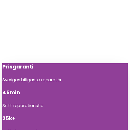
Prisgaranti
Sveriges billigaste reparatör
45min
Snitt reparationstid
25k+