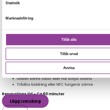
Statistik
Mobiltelefoner
>
Google Pixel
>
Pixel 6A
Marknadsföring
Baksida
Byte av baksida
Vid ett baksidebyte byter man glasbaksidan och
Tillåt alla
kamera glaslins.
899,00
kr
Tillåt urval
Symptom
Avvisa
Glaset är repigt, skadat eller krossat
Glaset känns vasst eller har börjat lossna
Trådlös laddning eller NFC fungerar sämre
Reparations tid – Ca 60 minuter
Lägg i varukorg