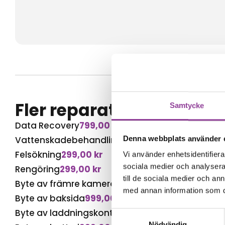
Fler reparationer för s
Samtycke
Data Recovery
799,00
kr
Vattenskadebehandling
499,00
kr
Denna webbplats använder 
Felsökning
299,00
kr
Vi använder enhetsidentifierar
sociala medier och analysera 
Rengöring
299,00
kr
till de sociala medier och a
Byte av främre kamera
1 499,00
kr
med annan information som du 
Byte av baksida
999,00
kr
Byte av laddningskontakt
999,00
kr
Samtyckesval
Nödvändig