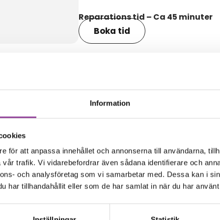
Reparations tid – Ca 45 minuter
Boka tid
amma modell
Information
cookies
e för att anpassa innehållet och annonserna till användarna, tillh
vår trafik. Vi vidarebefordrar även sådana identifierare och anna
nnons- och analysföretag som vi samarbetar med. Dessa kan i sin
har tillhandahållit eller som de har samlat in när du har använt 
Inställningar
Statistik