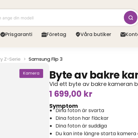
Prisgaranti
Företag
Våra butiker
Kont
y Z-Serie
>
Samsung Flip 3
Byte av bakre k
Kamera
Vid ett byte av bakre kameran 
1 699,00
kr
Symptom
Dina foton är svarta
Dina foton har fläckar
Dina foton är suddiga
Du kan inte längre starta kamera