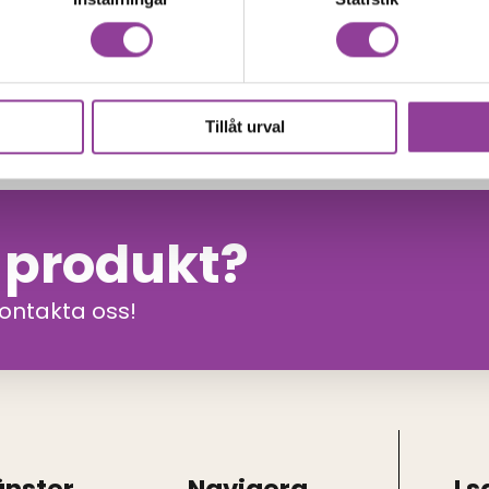
999,00
kr
 499,00
kr
Tillåt urval
n produkt?
kontakta oss!