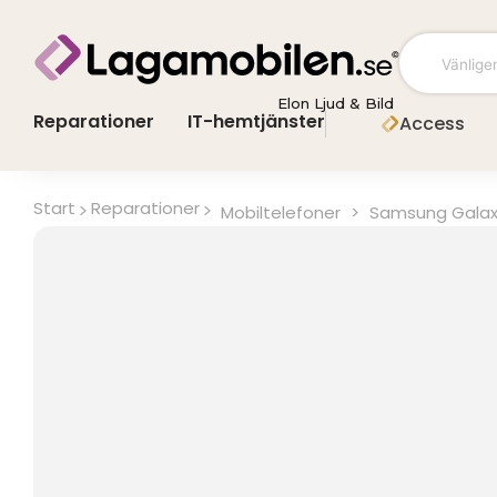
Hoppa
till
innehåll
Elon Ljud & Bild
Reparationer
IT-hemtjänster
Access
Start
Reparationer
Mobiltelefoner
>
Samsung Galax