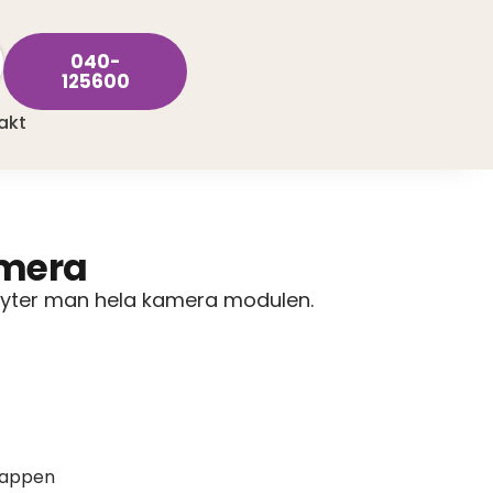
040-
125600
akt
amera
byter man hela kamera modulen.
 appen