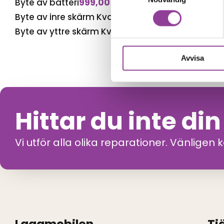
Byte av batteri
999,00
kr
Byte av inre skärm Kvalité A (Original Display)
3 
Byte av yttre skärm Kvalité A (Original Display)
1
Avvisa
Hittar du inte di
Vi utför alla olika reparationer. Vänligen 