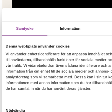
Samtycke
Information
Kontakt
Denna webbplats använder cookies
Vi använder enhetsidentifierare för att anpassa innehållet o
till användarna, tillhandahålla funktioner för sociala medier 
Elon Ljud & Bild
vår trafik. Vi vidarebefordrar även sådana identifierare och 
information från din enhet till de sociala medier och annons- 
analysföretag som vi samarbetar med. Dessa kan i sin tur 
0,00
kr
0
Varukorg
informationen med annan information som du har tillhandahåll
Start
de har samlat in när du har använt deras tjänster.
Reparationer
Samtyckesval
Nödvändig