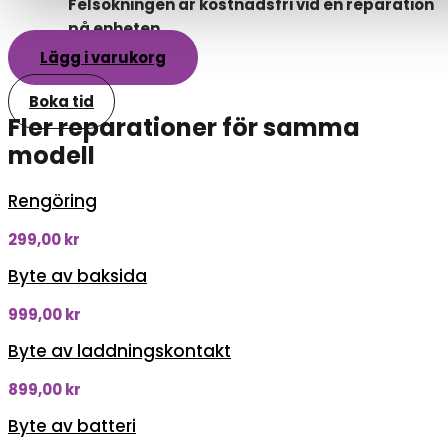
Felsökningen är kostnadsfri vid en reparation
på enheten
Lägg i varukorg
Boka tid
Fler reparationer för samma
modell
Rengöring
299,00
kr
Byte av baksida
999,00
kr
Byte av laddningskontakt
899,00
kr
Byte av batteri