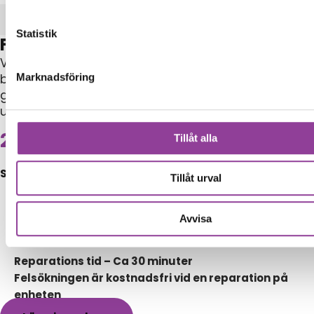
Felsökning
Statistik
Felsökning
Vid felsökning av enhet undersöker vi noggrant
både hårdvara och mjukvara, identifierar felet och
Marknadsföring
ger dig ett prisförslag innan någon reparation
utförs.
299,00
kr
Tillåt alla
Symptom
Tillåt urval
Enheten startar inte
Enheten har ovanliga symptom
Avvisa
Enheten har vattenskador
Reparations tid – Ca 30 minuter
Felsökningen är kostnadsfri vid en reparation på
enheten