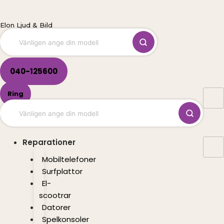
Hoppa
till
Elon Ljud & Bild
innehåll
040-125600
Ring
Reparationer
Mobiltelefoner
Surfplattor
El-
scootrar
Datorer
Spelkonsoler