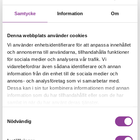
Enheten startar inte
Enheten har ovanliga
Samtycke
Information
Om
symptom
Enheten har
vattenskador
Denna webbplats använder cookies
Vi använder enhetsidentifierare för att anpassa innehållet
Reparations tid – Ca
och annonserna till användarna, tillhandahålla funktioner
30 minuter
för sociala medier och analysera vår trafik. Vi
Felsökningen är
vidarebefordrar även sådana identifierare och annan
kostnadsfri vid en
information från din enhet till de sociala medier och
reparation på enheten
annons- och analysföretag som vi samarbetar med.
Dessa kan i sin tur kombinera informationen med annan
Boka tid
information som du har tillhandahållit eller som de har
samlat in när du har använt deras tjänster.
Samtyckesval
Nödvändig
Fler reparationer för samma