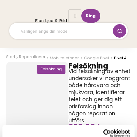
Hoppa
till
Ring
innehåll
Elon Ljud & Bild
Start
Reparationer
Mobiltelefoner
>
Google Pixel
>
Pixel 4
Felsökning
Felsökning
Vid felsökning av enhet
undersöker vi noggrant
både hårdvara och
mjukvara, identifierar
felet och ger dig ett
prisförslag innan
någon reparation
utförs.
299,00
kr
Symptom