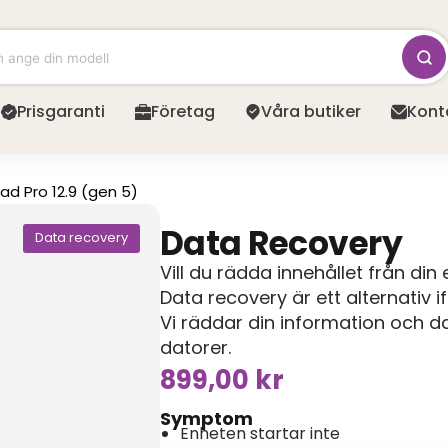
Prisgaranti
Företag
Våra butiker
Kont
Pad Pro 12.9 (gen 5)
Data Recovery
Data recovery
Vill du rädda innehållet från din
Data recovery är ett alternativ i
Vi räddar din information och da
datorer.
899,00
kr
Symptom
Enheten startar inte