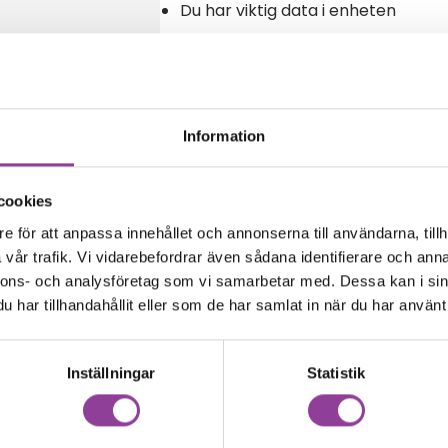
Du har viktig data i enheten
Reparationstid – Ca 120 minuter
Boka tid
Information
cookies
amma modell
e för att anpassa innehållet och annonserna till användarna, tillh
vår trafik. Vi vidarebefordrar även sådana identifierare och anna
nnons- och analysföretag som vi samarbetar med. Dessa kan i sin
har tillhandahållit eller som de har samlat in när du har använt 
Inställningar
Statistik