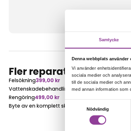
Samtycke
Denna webbplats använder 
Fler reparationer för s
Vi använder enhetsidentifierar
sociala medier och analysera 
Felsökning
399,00
kr
till de sociala medier och a
Vattenskadebehandling
899,00
kr
med annan information som du 
Rengöring
499,00
kr
Samtyckesval
Byte av en komplett skärm
4 999,00
kr
Nödvändig