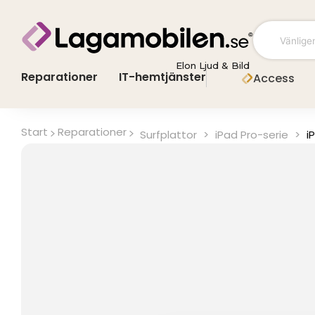
Hoppa
till
innehåll
Elon Ljud & Bild
Reparationer
IT-hemtjänster
Access
Start
Reparationer
Surfplattor
>
iPad Pro-serie
>
i