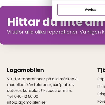
Avvisa
Hittar du inte di
Vi utför alla olika reparationer. Vänligen 
Lagamobilen
Tj
Vi utför reparationer på alla märken &
Rep
modeller, från telefoner, surfplattor,
IT-
datorer, konsoler, El-scootrar m.m.
Pris
Tel. 040-12 56 00
För
info@lagamobilen.se