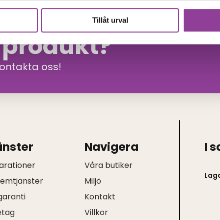
Tillåt urval
n produkt?
kontakta oss!
änster
Navigera
I 
arationer
Våra butiker
Lag
hemtjänster
Miljö
garanti
Kontakt
etag
Villkor