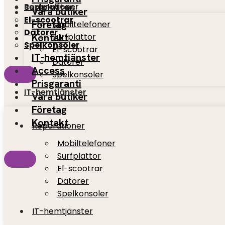
Reparationer
Surfplattor
Våra butiker
El-scootrar
Företag
Mobiltelefoner
Datorer
Kontakt
Surfplattor
Spelkonsoler
El-scootrar
IT-hemtjänster
Datorer
Access
Spelkonsoler
Prisgaranti
IT-hemtjänster
Våra butiker
Företag
Kontakt
Reparationer
Mobiltelefoner
Surfplattor
El-scootrar
Datorer
Spelkonsoler
IT-hemtjänster