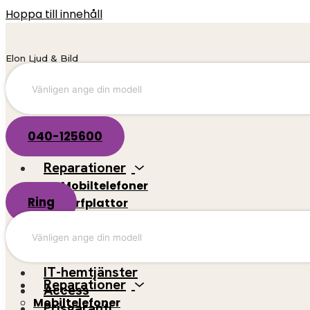
Hoppa till innehåll
Elon Ljud & Bild
040-125600
Reparationer
Mobiltelefoner
Ring
Surfplattor
El-scootrar
Datorer
Spelkonsoler
IT-hemtjänster
Reparationer
Access
Mobiltelefoner
Prisgaranti