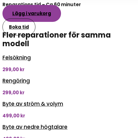
Reparations tid – Ca 60 minuter
Lägg i varukorg
Boka tid
Fler reparationer för samma
modell
Felsökning
299,00
kr
Rengöring
299,00
kr
Byte av ström & volym
499,00
kr
Byte av nedre högtalare