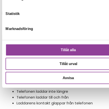
Reparationer
Statistik
Marknadsföring
Mobiltelefoner
>
Sony
>
Sony Xperia Z5
Laddning
Byte av laddningskontakt
Tillåt alla
Vid byte av laddningskontakt byts hela
laddmodulen ut.
Tillåt urval
599,00
kr
Avvisa
Symptom
Telefonen laddar inte längre
Telefonen laddar till och från
Laddarens kontakt glappar från telefonen