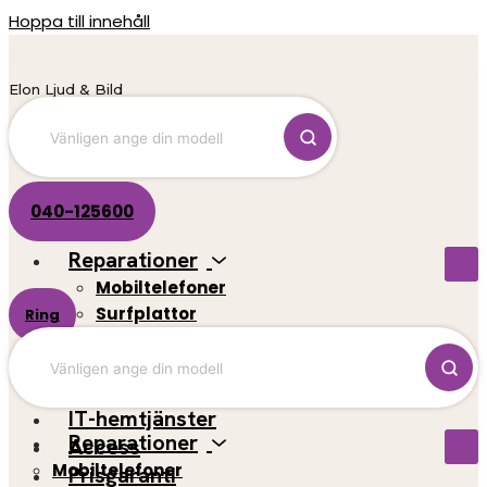
Hoppa till innehåll
Elon Ljud & Bild
040-125600
Reparationer
Mobiltelefoner
Surfplattor
Ring
El-scootrar
Datorer
Spelkonsoler
IT-hemtjänster
Reparationer
Access
Mobiltelefoner
Prisgaranti