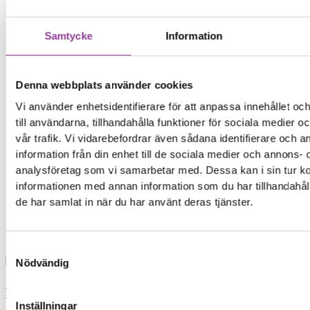
ip
Samtycke
Information
iph
xia
Denna webbplats använder cookies
Vi använder enhetsidentifierare för att anpassa innehållet o
xiaomi
till användarna, tillhandahålla funktioner för sociala medier 
vår trafik. Vi vidarebefordrar även sådana identifierare och 
iphon
information från din enhet till de sociala medier och annons- 
analysföretag som vi samarbetar med. Dessa kan i sin tur 
iphone 13
informationen med annan information som du har tillhandahåll
de har samlat in när du har använt deras tjänster.
skrivare
Samtyckesval
Load More
Nödvändig
0,00
kr
0
Varukorg
Start
Inställningar