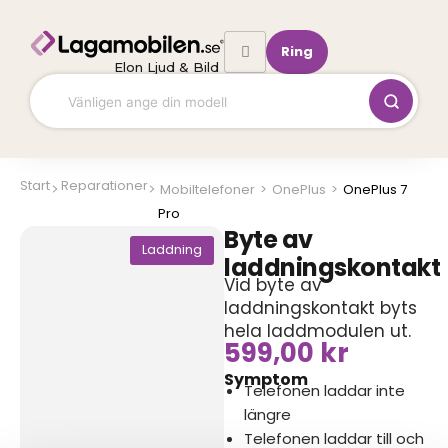
Hoppa
till
Ring
innehåll
Elon Ljud & Bild
Start
Reparationer
Mobiltelefoner
>
OnePlus
>
OnePlus 7
Pro
Byte av
Laddning
laddningskontakt
Vid byte av
laddningskontakt byts
hela laddmodulen ut.
599,00
kr
Symptom
Telefonen laddar inte
längre
Telefonen laddar till och