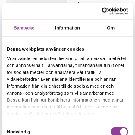
från
Laddarens kontakt
glappar från telefonen
Samtycke
Information
Om
Reparations tid – Ca 60
minuter
Boka tid
Denna webbplats använder cookies
Vi använder enhetsidentifierare för att anpassa innehållet
och annonserna till användarna, tillhandahålla funktioner
för sociala medier och analysera vår trafik. Vi
vidarebefordrar även sådana identifierare och annan
information från din enhet till de sociala medier och
Fler reparationer för samma
annons- och analysföretag som vi samarbetar med.
modell
Dessa kan i sin tur kombinera informationen med annan
Vattenskadebehandling
499,00
kr
information som du har tillhandahållit eller som de har
Felsökning
299,00
kr
samlat in när du har använt deras tjänster.
Rengöring
299,00
kr
Samtyckesval
Byte av baksida
999,00
kr
Nödvändig