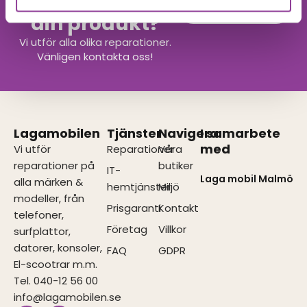
Hittar du inte
Kontakta oss
din produkt?
Vi utför alla olika reparationer.
Vänligen kontakta oss!
Lagamobilen
Tjänster
Navigera
I samarbete
med
Vi utför
Reparationer
Våra
reparationer på
butiker
IT-
Laga mobil Malmö
alla märken &
hemtjänster
Miljö
modeller, från
Prisgaranti
Kontakt
telefoner,
Företag
Villkor
surfplattor,
datorer, konsoler,
FAQ
GDPR
El-scootrar m.m.
Tel. 040-12 56 00
info@lagamobilen.se