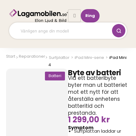
Hoppa
till
Ring
innehåll
Elon Ljud & Bild
Start
Reparationer
Surfplattor
>
iPad Mini-serie
>
iPad Mini
4
Byte av batteri
Batteri
Vid ett batteribyte
byter man ut batteriet
mot ett nytt för att
återställa enhetens
batteritid och
prestanda.
1 299,00
kr
Symptom
Surfplattan laddar ur