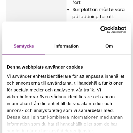
fort
Surfplattan måste vara
på laddning för att
starta
Surfplattan laddas eller
startar inte längre
Batterinivån ändras
Samtycke
Information
Om
slumpmässigt
Reparations tid – Ca 120
Denna webbplats använder cookies
minuter
Vi använder enhetsidentifierare för att anpassa innehållet
Boka tid
och annonserna till användarna, tillhandahålla funktioner
för sociala medier och analysera vår trafik. Vi
vidarebefordrar även sådana identifierare och annan
information från din enhet till de sociala medier och
annons- och analysföretag som vi samarbetar med.
Dessa kan i sin tur kombinera informationen med annan
Fler reparationer för samma
information som du har tillhandahållit eller som de har
modell
samlat in när du har använt deras tjänster.