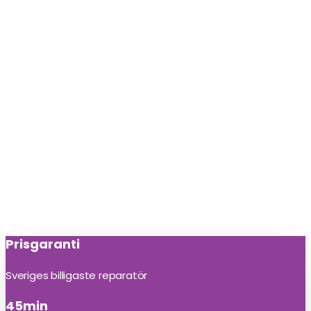
Prisgaranti
Sveriges billigaste reparatör
45min