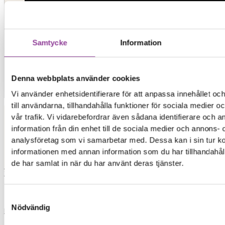
Samtycke
Information
Denna webbplats använder cookies
Kontakt
Vi använder enhetsidentifierare för att anpassa innehållet o
till användarna, tillhandahålla funktioner för sociala medier 
vår trafik. Vi vidarebefordrar även sådana identifierare och 
information från din enhet till de sociala medier och annons- 
Elon Ljud & Bild
analysföretag som vi samarbetar med. Dessa kan i sin tur 
informationen med annan information som du har tillhandahåll
de har samlat in när du har använt deras tjänster.
0,00
kr
0
Varukorg
Start
Samtyckesval
Nödvändig
Reparationer