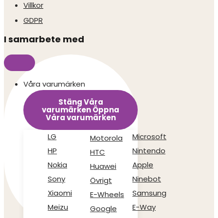
Villkor
GDPR
I samarbete med
Våra varumärken
Stäng Våra
varumärken
Öppna
Våra varumärken
LG
Microsoft
Motorola
HP
Nintendo
HTC
Nokia
Apple
Huawei
Sony
Ninebot
Övrigt
Xiaomi
Samsung
E-Wheels
Meizu
E-Way
Google