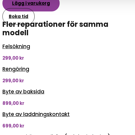
Lägg i varukorg
Boka tid
Fler reparationer för samma
modell
Felsökning
299,00
kr
Rengöring
299,00
kr
Byte av baksida
899,00
kr
Byte av laddningskontakt
699,00
kr