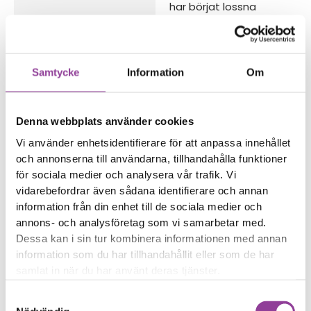
har börjat lossna
Trådlös laddning eller
NFC fungerar sämre
Reparations tid – Ca 60
Samtycke
Information
Om
minuter
Boka tid
Denna webbplats använder cookies
Vi använder enhetsidentifierare för att anpassa innehållet
och annonserna till användarna, tillhandahålla funktioner
för sociala medier och analysera vår trafik. Vi
vidarebefordrar även sådana identifierare och annan
Fler reparationer för samma
information från din enhet till de sociala medier och
modell
annons- och analysföretag som vi samarbetar med.
Data Recovery
599,00
kr
Dessa kan i sin tur kombinera informationen med annan
information som du har tillhandahållit eller som de har
Vattenskadebehandling
499,00
kr
samlat in när du har använt deras tjänster.
Felsökning
299,00
kr
Rengöring
299,00
kr
Samtyckesval