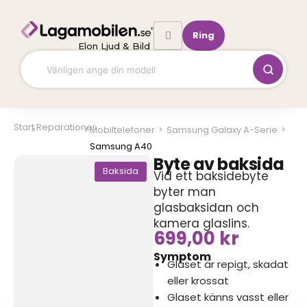
Hoppa
till
Ring
innehåll
Elon Ljud & Bild
Start
Reparationer
Mobiltelefoner
>
Samsung Galaxy A-Serie
>
Samsung A40
Byte av baksida
Baksida
Vid ett baksidebyte
byter man
glasbaksidan och
kamera glaslins.
699,00
kr
Symptom
Glaset är repigt, skadat
eller krossat
Glaset känns vasst eller