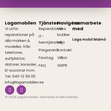
Lagamobilen
Tjänster
Navigera
I samarbete
med
Vi utför
Reparationer
Våra
reparationer på
butiker
IT-
Laga mobil Malmö
alla märken &
hemtjänster
Miljö
modeller, från
Prisgaranti
Kontakt
telefoner,
Företag
Villkor
surfplattor,
datorer, konsoler,
FAQ
GDPR
El-scootrar m.m.
Tel. 040-12 56 00
info@lagamobilen.se
I
F
n
a
s
c
© 2026 Lagamobilen. Hemsida av
Mira Media
.
t
e
a
b
g
o