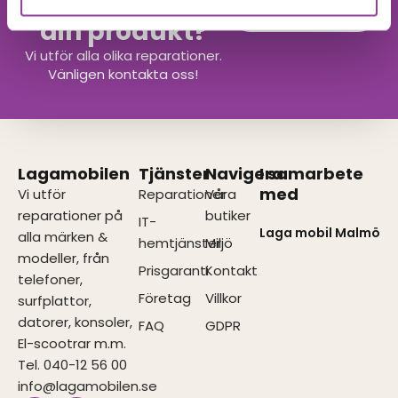
Hittar du inte
Kontakta oss
din produkt?
Vi utför alla olika reparationer.
Vänligen kontakta oss!
Lagamobilen
Tjänster
Navigera
I samarbete
med
Vi utför
Reparationer
Våra
reparationer på
butiker
IT-
Laga mobil Malmö
alla märken &
hemtjänster
Miljö
modeller, från
Prisgaranti
Kontakt
telefoner,
Företag
Villkor
surfplattor,
datorer, konsoler,
FAQ
GDPR
El-scootrar m.m.
Tel. 040-12 56 00
info@lagamobilen.se