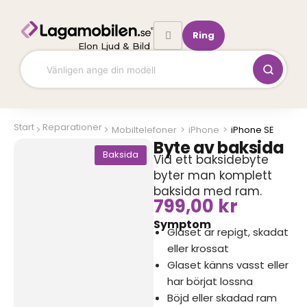
Hoppa
till
Ring
innehåll
Elon Ljud & Bild
Start
Reparationer
Mobiltelefoner
>
iPhone
>
iPhone SE
Byte av baksida
Baksida
Vid ett baksidebyte
byter man komplett
baksida med ram.
799,00
kr
Symptom
Glaset är repigt, skadat
eller krossat
Glaset känns vasst eller
har börjat lossna
Böjd eller skadad ram