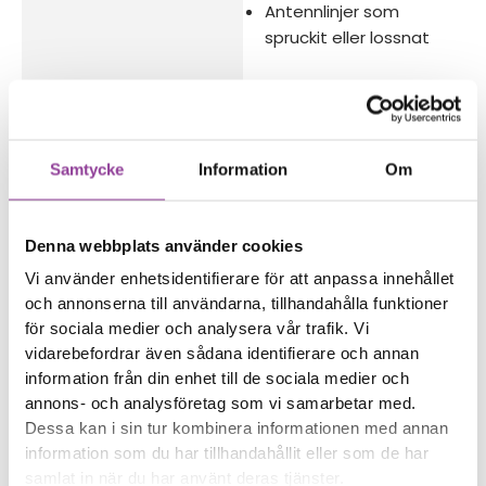
Antennlinjer som
spruckit eller lossnat
Reparations tid – Ca 60
minuter.
Boka tid
Samtycke
Information
Om
Denna webbplats använder cookies
Vi använder enhetsidentifierare för att anpassa innehållet
Fler reparationer för samma
och annonserna till användarna, tillhandahålla funktioner
modell
för sociala medier och analysera vår trafik. Vi
Data Recovery
499,00
kr
vidarebefordrar även sådana identifierare och annan
Vattenskadebehandling
499,00
kr
information från din enhet till de sociala medier och
annons- och analysföretag som vi samarbetar med.
Felsökning
299,00
kr
Dessa kan i sin tur kombinera informationen med annan
Rengöring
299,00
kr
information som du har tillhandahållit eller som de har
Byte av ström & volym
499,00
kr
samlat in när du har använt deras tjänster.