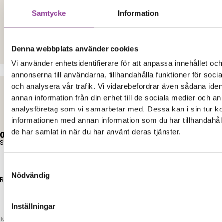
Samtycke
Information
Denna webbplats använder cookies
Kontakt
Vi använder enhetsidentifierare för att anpassa innehållet oc
annonserna till användarna, tillhandahålla funktioner för soci
och analysera vår trafik. Vi vidarebefordrar även sådana iden
annan information från din enhet till de sociala medier och a
Elon Ljud & Bild
analysföretag som vi samarbetar med. Dessa kan i sin tur 
informationen med annan information som du har tillhandahåll
de har samlat in när du har använt deras tjänster.
0,00
kr
0
Varukorg
Start
Samtyckesval
Nödvändig
Reparationer
Inställningar
Mobiltelefoner
>
Sony
>
Sony Xperia Z3