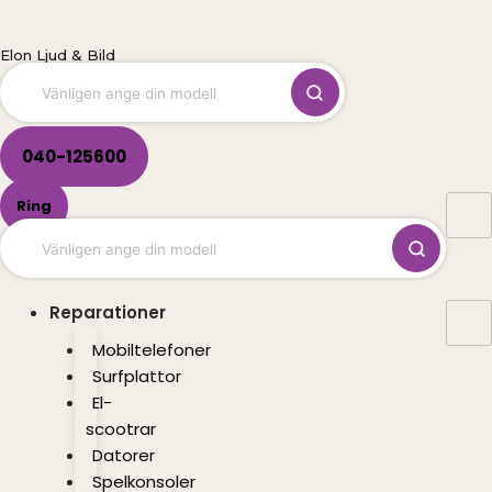
Hoppa
till
Elon Ljud & Bild
innehåll
040-125600
Ring
Reparationer
Mobiltelefoner
Surfplattor
El-
scootrar
Datorer
Spelkonsoler